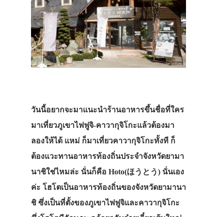
วันนี้อยากจะมาแนะนำร้านอาหารขึ้นชื่อที่ใคร
มาเที่ยวภูเขาไฟฟูจิ‐คาวากุจิโกะแล้วต้องมา
ลองให้ได้ แหม่ ก็มาเที่ยวคาวากุจิโกะทั้งที ก็
ต้องแวะทานอาหารท้องถิ่นประจำจังหวัดยามา
นาชิใช่ไหมล่ะ นั่นก็คือ Hoto(ほうとう) นั่นเอง
ค่ะ โฮโตเป็นอาหารท้องถิ่นของจังหวัดยามานา
ชิ ซึ่งเป็นที่ตั้งของภูเขาไฟฟูจิและคาวากุจิโกะ