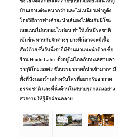
ซึ่งโฮโตมีลักษณะคล้ายๆกับก๋วยเตี๋ยวเส้นใหญ่
บ้านเราแต่จะหนากว่า และไม่เหนียวเท่าอูด้ง
โดยวิธีการทำเค้าจะนำเส้นลงไปต้มกับมิโซะ
เลยแบบไม่ลวกอะไรก่อน ทำให้เส้นมีรสชาติ
เข้มข้น ทานกับผักต่างๆ บางทีก็อาจจะมีเนื้อ
สัตว์ด้วย ซึ่งวันนี้เราก็มีร้านมาแนะนำด้วย ชื่อ
ร้าน Houto Labo ตั้งอยู่ไม่ไกลกับทะเลสาบคา
วากุจิโกะเลยค่ะ ซึ่งบรรยากาศก็น่าเข้ามากๆ มี
ทั้งที่นั่งนอกร้านสำหรับใครที่อยากรับอากาศ
ธรรมชาติ และที่นั่งด้านในสบายๆตกแต่งอย่าง
สวยงามให้รู้สึกผ่อนคลาย