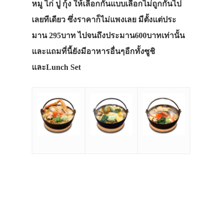
หมู ไก่ ปู กุ้ง ให้เลือกกันแบบเลือกไม่ถูกกันไป
เลยทีเดียว ซึ่งราคาก็ไม่แพงเลย มีตั้งแต่ประ
มาน 295บาท ไปจนถึงประมาน600บาทเท่านั้น
และแถมที่นี้ยังมีอาหารอื่นๆอีกทั้งซูชิ
และLunch Set