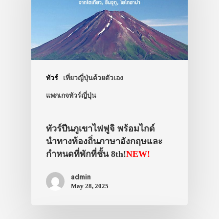
รถบัส
เดินทาง
ทัวร์
ที่พัก
สาระน่ารู้
ทัวร์
เที่ยวญี่ปุ่นด้วยตัวเอง
แพกเกจทัวร์ญี่ปุ่น
VIDEO
ภาพประทับใจ
ทัวร์ปีนภูเขาไฟฟูจิ พร้อมไกด์
นำทางท้องถิ่นภาษาอังกฤษและ
กำหนดที่พักที่ชั้น 8th!
NEW!
admin
May 28, 2025