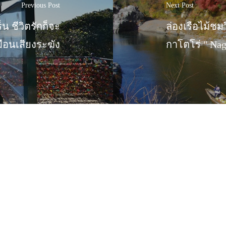
Previous Post
Next Post
็น ชีวิตรักก็จะ
ล่องเรือไม้ช
ือนเสียงระฆัง
กาโตโร่ " Nag