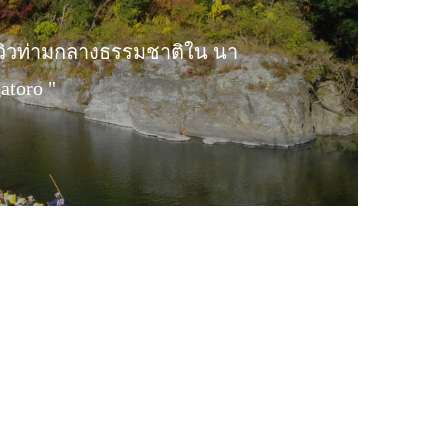
มวิวท่ามกลางธรรมชาติใน นา
atoro "