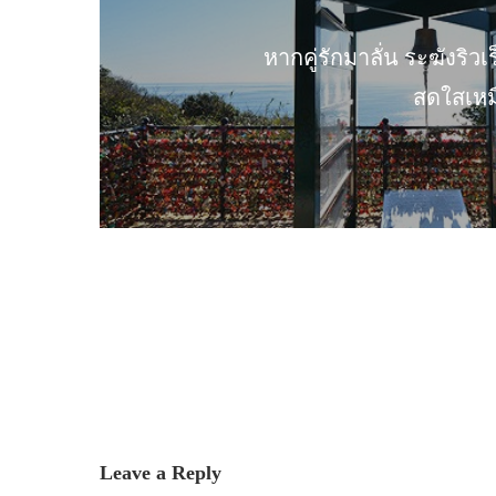
หากคู่รักมาลั่น ระฆังริวเร
สดใสเหม
Leave a Reply