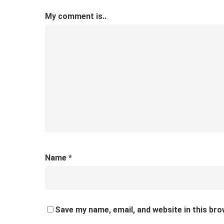
My comment is..
Name
*
Save my name, email, and website in this bro