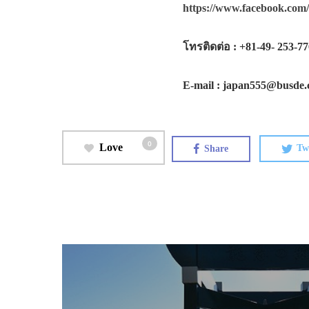
https://www.facebook.com/
โทรติดต่อ : +81-49- 253-7765
E-mail : japan555@busde
0
Love
Share
Tw