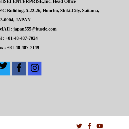
EISEI ENTERPRISE,Inc. Head Office
G Buliding, 5-22-26, Honcho, Shiki-City, Saitama,
53-0004, JAPAN
MAIl : japan555@busde.com
l : +81-48-487-7024
x : +81-48-487-7149