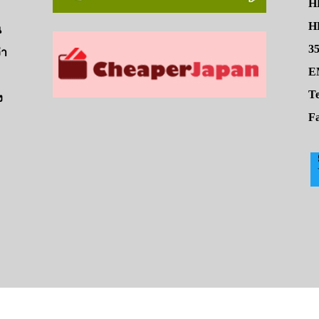
H
HE
น
3
่า
E
Te
ง
Fa