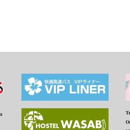
Tr
จะ
O