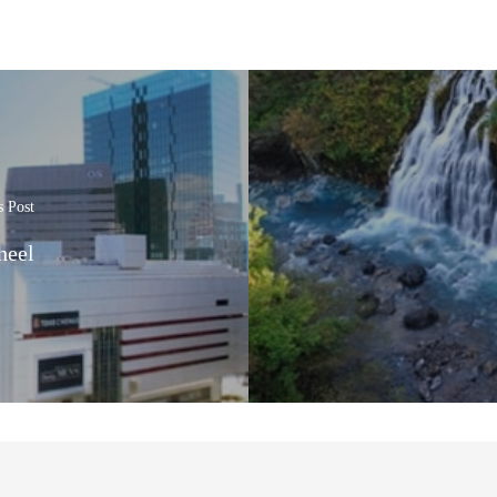
s Post
heel