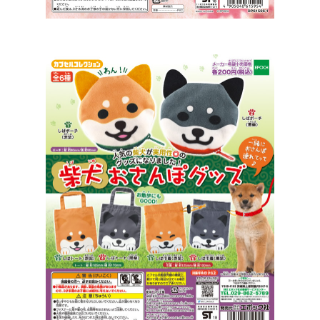
ทำเล็บ
ร้านอาหาร
ร้านสำหรับ
ครอบครัว
ร้านอาหารไท
ญี่ปุ่น
ร้านเหล้า
ร้านนาเบะ
ร้านเนื้อย่าง
ร้านอาหาร
เวียดนาม