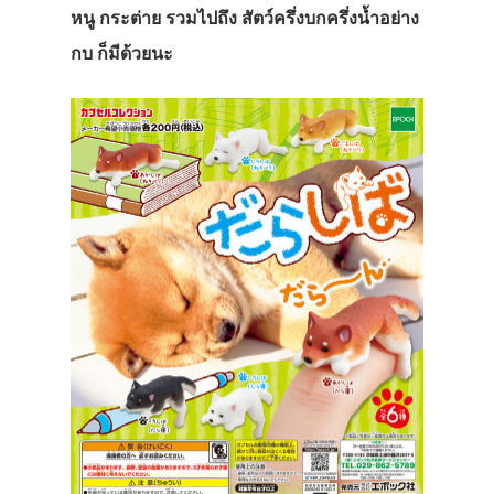
หนู กระต่าย รวมไปถึง สัตว์ครึ่งบกครึ่งน้ำอย่าง
กบ ก็มีด้วยนะ
ประเทศญี่ปุ่น