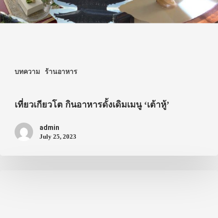
บทความ
ร้านอาหาร
เที่ยวเกียวโต กินอาหารดั้งเดิมเมนู ‘เต้าหู้’
admin
July 25, 2023