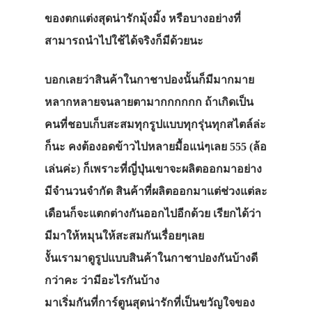
ของตกแต่งสุดน่ารักมุ้งมิ้ง หรือบางอย่างที่
สามารถนำไปใช้ได้จริงก็มีด้วยนะ
บอกเลยว่าสินค้าในกาชาปองนั้นก็มีมากมาย
หลากหลายจนลายตามากกกกกก ถ้าเกิดเป็น
คนที่ชอบเก็บสะสมทุกรูปแบบทุกรุ่นทุกสไตล์ล่ะ
ก็นะ คงต้องอดข้าวไปหลายมื้อแน่ๆเลย 555 (ล้อ
เล่นค่ะ) ก็เพราะที่ญี่ปุ่นเขาจะผลิตออกมาอย่าง
มีจำนวนจำกัด สินค้าที่ผลิตออกมาแต่ช่วงแต่ละ
เดือนก็จะแตกต่างกันออกไปอีกด้วย เรียกได้ว่า
มีมาให้หมุนให้สะสมกันเรื่อยๆเลย
งั้นเรามาดูรูปแบบสินค้าในกาชาปองกันบ้างดี
กว่าคะ ว่ามีอะไรกันบ้าง
มาเริ่มกันที่การ์ตูนสุดน่ารักที่เป็นขวัญใจของ