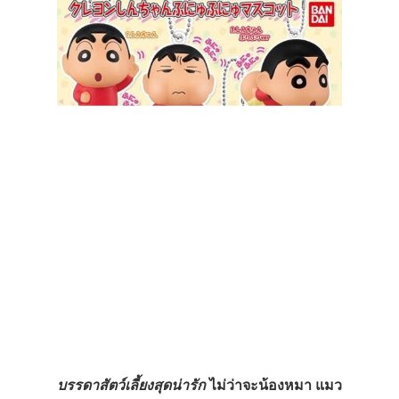
บรรดาสัตว์เลี้ยงสุดน่ารัก
ไม่ว่าจะน้องหมา แมว