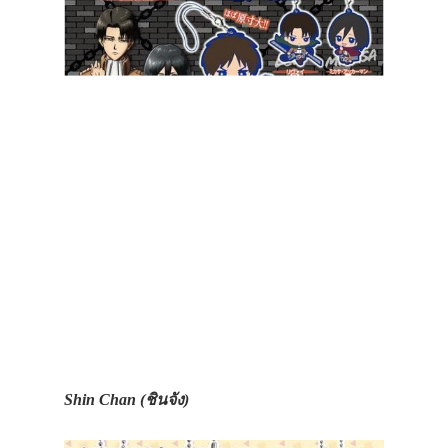
Shin Chan (ชินจัง)