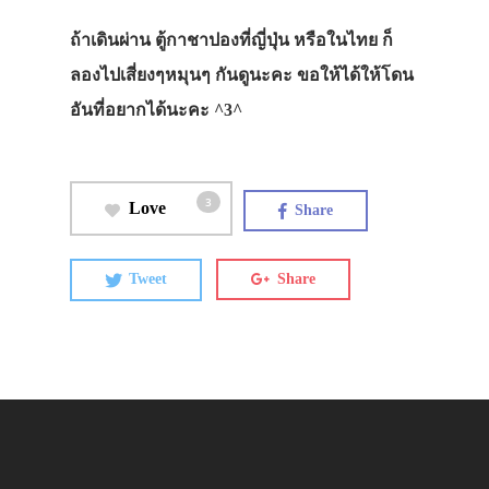
VIDEO
ภาพประทับใจ
ถ้าเดินผ่าน ตู้กาชาปองที่ญี่ปุ่น หรือในไทย ก็
ลองไปเสี่ยงๆหมุนๆ กันดูนะคะ ขอให้ได้ให้โดน
อันที่อยากได้นะคะ ^3^
3
Love
Share
Tweet
Share