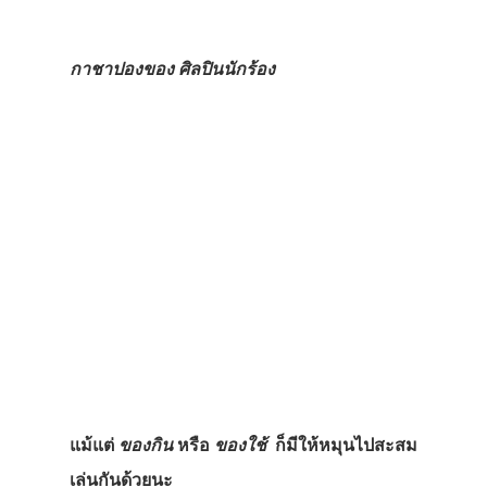
ออนเซ็น
ธรรมชาติ
กาชาปองของ ศิลปินนักร้อง
สวนสัตว์
สวนสนุก
เทศกาล
ทดลองเล่น
รถบัส
บริการเช่ารถบ
รถบัสVip Liner
รถบัสประจำท
รถนอนExpres
แม้แต่
ของกิน
หรือ
ของใช้
ก็มีให้หมุนไปสะสม
เล่นกันด้วยนะ