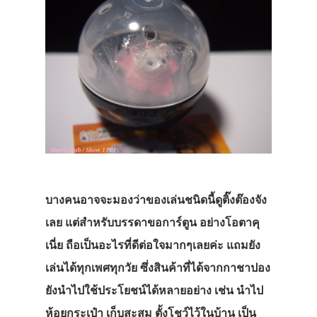
บางคนอาจจะมองว่าของเล่นชนิดนี้ดูติ๊งต๊องจัง
เลย แต่สำหรับบรรดาขอการ์ตูน อย่างโอตาคุ
เนี่ย ถือเป็นอะไรที่ดีต่อใจมากๆเลยค่ะ แถมยัง
เล่นได้ทุกเพศทุกวัย ซึ่งสินค้าที่ได้จากกาชาปอง
ยังนำไปใช้ประโยชน์ได้หลายอย่าง เช่น นำไป
ห้อยกระเป๋า เก็บสะสม ตั้งโชว์ไว้ในบ้าน เป็น