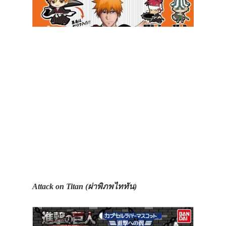
Attack on Titan (ผ่าพิภพไททัน)