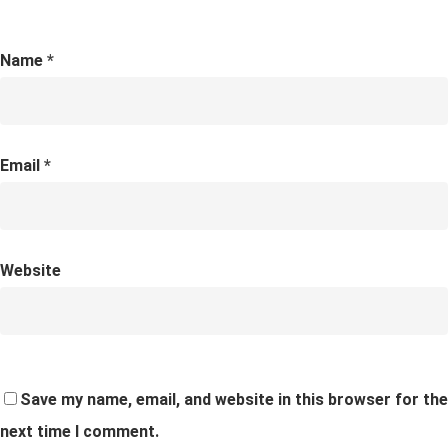
Name
*
Email
*
Website
Save my name, email, and website in this browser for the
next time I comment.