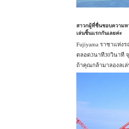
สาวกผู้ที่ชื่นชอบความหวา
เล่นชิ้นแรกกันเลยค่ะ
Fujiyama ราชาแห่งรถไ
ตลอด3นาที30วินาที จุ
ถ้าคุณกล้ามาลองลเล่น