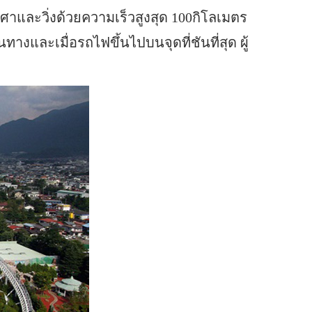
องศาและวิ่งด้วยความเร็วสูงสุด 100กิโลเมตร
างและเมื่อรถไฟขึ้นไปบนจุดที่ชันที่สุด ผู้