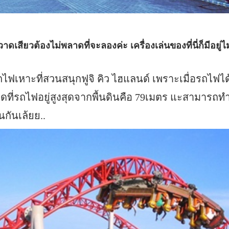
ดเสียวต้องไม่พลาดที่จะลองค่ะ เครื่องเล่นของที่นี่ก็มีอยู่ไม่น
ฟเหาะที่สวนสนุกฟูจิ คิว ไฮแลนด์ เพราะเมื่อรถไฟได้เร
ดที่รถไฟอยู่สูงสุดจากพื้นดินคือ 79เมตร แะสามารถทำ
กันเล้ยย..