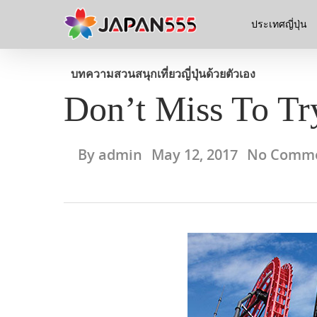
ประเทศญี่ปุ่น
บทความ
สวนสนุก
เที่ยวญี่ปุ่นด้วยตัวเอง
Don’t Miss To Tr
By
admin
May 12, 2017
No Comm