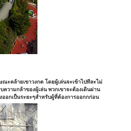
ลักษณะคล้ายเขาวงกต โดยผู้เล่นจะเข้าไปทีละไม่
บความกล้าของผู้เล่น พวกเขาจะต้องเดินผ่าน
งออกเป็นระยะๆสำหรับผู้ที่ต้องการออกกก่อน