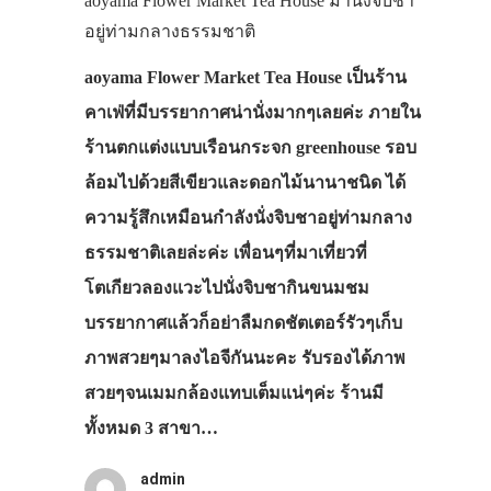
aoyama Flower Market Tea House มานั่งจิบชา
อยู่ท่ามกลางธรรมชาติ
VIDEO
ภาพประทับใจ
aoyama Flower Market Tea House เป็นร้าน
คาเฟ่ที่มีบรรยากาศน่านั่งมากๆเลยค่ะ ภายใน
ร้านตกแต่งแบบเรือนกระจก greenhouse รอบ
ล้อมไปด้วยสีเขียวและดอกไม้นานาชนิด ได้
ความรู้สึกเหมือนกำลังนั่งจิบชาอยู่ท่ามกลาง
ธรรมชาติเลยล่ะค่ะ เพื่อนๆที่มาเที่ยวที่
โตเกียวลองแวะไปนั่งจิบชากินขนมชม
บรรยากาศแล้วก็อย่าลืมกดชัตเตอร์รัวๆเก็บ
ภาพสวยๆมาลงไอจีกันนะคะ รับรองได้ภาพ
สวยๆจนเมมกล้องแทบเต็มแน่ๆค่ะ ร้านมี
ทั้งหมด 3 สาขา…
admin