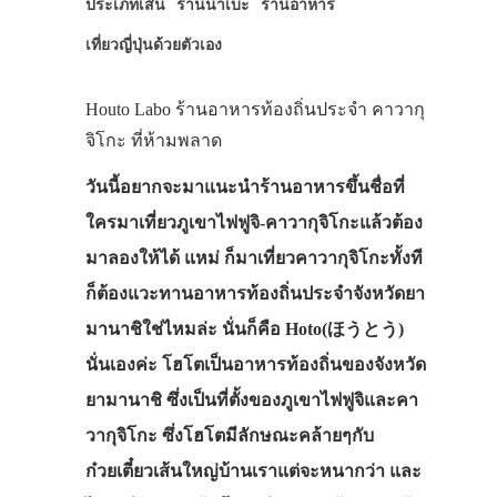
ประเภทเส้น
ร้านนาเบะ
ร้านอาหาร
เที่ยวญี่ปุ่นด้วยตัวเอง
Houto Labo ร้านอาหารท้องถิ่นประจำ คาวากุ
จิโกะ ที่ห้ามพลาด
วันนี้อยากจะมาแนะนำร้านอาหารขึ้นชื่อที่
ใครมาเที่ยวภูเขาไฟฟูจิ‐คาวากุจิโกะแล้วต้อง
มาลองให้ได้ แหม่ ก็มาเที่ยวคาวากุจิโกะทั้งที
ก็ต้องแวะทานอาหารท้องถิ่นประจำจังหวัดยา
มานาชิใช่ไหมล่ะ นั่นก็คือ Hoto(ほうとう)
นั่นเองค่ะ โฮโตเป็นอาหารท้องถิ่นของจังหวัด
ยามานาชิ ซึ่งเป็นที่ตั้งของภูเขาไฟฟูจิและคา
วากุจิโกะ ซึ่งโฮโตมีลักษณะคล้ายๆกับ
ก๋วยเตี๋ยวเส้นใหญ่บ้านเราแต่จะหนากว่า และ