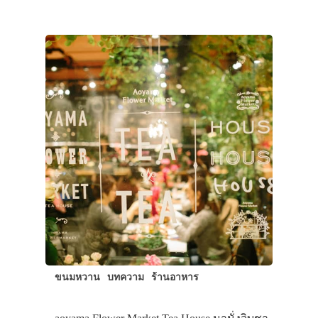
ประเทศญี่ปุ่น
เที่ยวญี่ปุ่นด้วย
เอง
รถบัส
เดินทาง
ทัวร์
ขนมหวาน
บทความ
ร้านอาหาร
ที่พัก
สาระน่ารู้