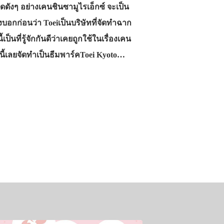
ียดดังๆ อย่างเคนชินซามูไรเอ็กซ์ จะเป็น
บอกก่อนว่า Toeiเป็นบริษัทที่จัดทำฉาก
็นที่รู้จักกันดีว่าเคยถูกใช้ในเรื่องเคน
่านี้เลยจัดทำเป็นธีมพาร์คToei Kyoto…