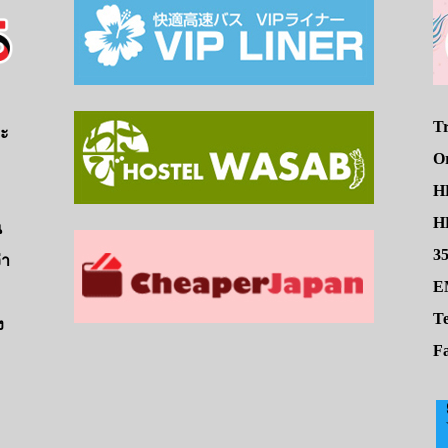
Tr
จะ
O
H
HE
น
3
่า
E
Te
ง
Fa