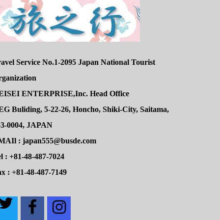
avel Service No.1-2095 Japan National Tourist
rganization
EISEI ENTERPRISE,Inc. Head Office
G Buliding, 5-22-26, Honcho, Shiki-City, Saitama,
53-0004, JAPAN
MAIl : japan555@busde.com
l : +81-48-487-7024
x : +81-48-487-7149