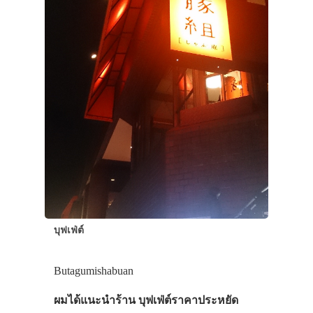
เที่ยวญี่ปุ่นด้วย
เอง
รถบัส
เดินทาง
ทัวร์
ที่พัก
สาระน่ารู้
VIDEO
ภาพประทับใจ
บุฟเฟ่ต์
Butagumishabuan
ผมได้แนะนำร้าน บุฟเฟ่ต์ราคาประหยัด