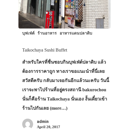
บุฟเฟ่ต์
ร้านอาหาร
อาหารแดนปลาดิบ
Taikochaya Sushi Buffet
สำหรับใครที่ชื่นชอบกินบุฟเฟ่ต์ปลาดิบ แล้ว
ต้องการราคาถูก ทางเราขอแนะนำที่นี่เลย
สวัสดีครับ กลับมาเจอกันอีกแล้วนะครับ วันนี้
เราจะพาไปร้านที่อยู่ตรงสถานี bakurochou
นั่นก็คือร้าน Taikochaya นั่นเอง งั้นเดี๋ยวเข้า
ร้านไปกันเลย (more…)
admin
April 20, 2017