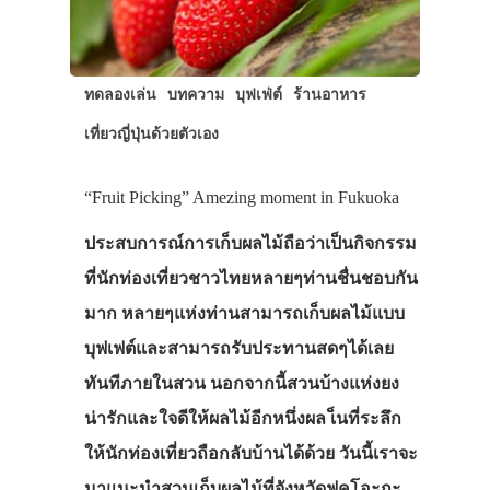
ทดลองเล่น
บทความ
บุฟเฟ่ต์
ร้านอาหาร
เที่ยวญี่ปุ่นด้วยตัวเอง
“Fruit Picking” Amezing moment in Fukuoka
ประสบการณ์การเก็บผลไม้ถือว่าเป็นกิจกรรม
ที่นักท่องเที่ยวชาวไทยหลายๆท่านชื่นชอบกัน
มาก หลายๆแห่งท่านสามารถเก็บผลไม้แบบ
บุฟเฟต์และสามารถรับประทานสดๆได้เลย
ทันทีภายในสวน นอกจากนี้สวนบ้างแห่งยง
น่ารักและใจดีให้ผลไม้อีกหนึ่งผล เ็นที่ระลึก
ให้นักท่องเที่ยวถือกลับบ้านได้ด้วย วันนี้เราจะ
มาแนะนำสวนเก็บผลไม้ที่จังหวัดฟุคุโอะกะ