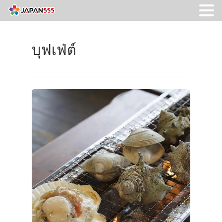
บุฟเฟ่ต์