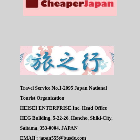
Travel Service No.1-2095 Japan National
Tourist Organization
HEISEI ENTERPRISE,Inc. Head Office
HEG Buliding, 5-22-26, Honcho, Shiki-City,
Saitama, 353-0004, JAPAN
EMAIl : japan555@busde.com