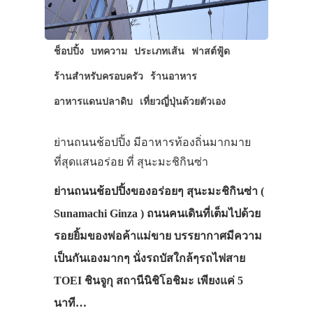
ช็อปปิ้ง
บทความ
ประเภทเส้น
ฟาสต์ฟู้ด
ร้านสำหรับครอบครัว
ร้านอาหาร
อาหารแดนปลาดิบ
เที่ยวญี่ปุ่นด้วยตัวเอง
ย่านถนนช้อปปิ้ง มีอาหารท้องถิ่นมากมาย
ที่สุดแสนอร่อย ที่ สุนะมะชิกินซ่า
ย่านถนนช้อปปิ้งของอร่อยๆ สุนะมะชิกินซ่า (
Sunamachi Ginza ) ถนนคนเดินที่เต็มไปด้วย
รอยยิ้มของพ่อค้าแม่ขาย บรรยากาศมีความ
เป็นกันเองมากๆ นั่งรถบัสใกล้ๆรถไฟสาย
TOEI ชินจูกุ สถานีนิชิโอชิมะ เพียงแค่ 5
นาที…