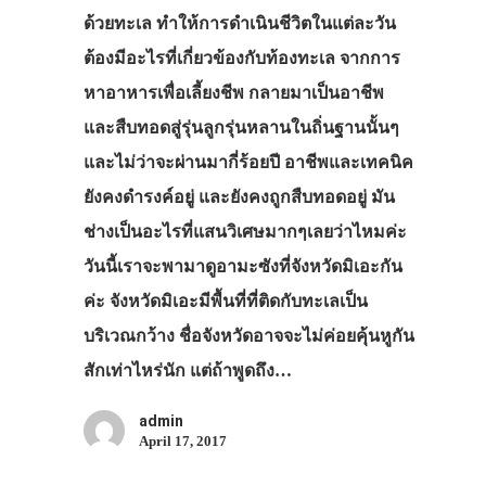
เดินทาง
ด้วยทะเล ทำให้การดำเนินชีวิตในแต่ละวัน
ทัวร์
ต้องมีอะไรที่เกี่ยวข้องกับท้องทะเล จากการ
หาอาหารเพื่อเลี้ยงชีพ กลายมาเป็นอาชีพ
ที่พัก
และสืบทอดสู่รุ่นลูกรุ่นหลานในถิ่นฐานนั้นๆ
สาระน่ารู้
และไม่ว่าจะผ่านมากี่ร้อยปี อาชีพและเทคนิค
VIDEO
ยังคงดำรงค์อยู่ และยังคงถูกสืบทอดอยู่ มัน
ภาพประทับใจ
ช่างเป็นอะไรที่แสนวิเศษมากๆเลยว่าไหมค่ะ
วันนี้เราจะพามาดูอามะซังที่จังหวัดมิเอะกัน
ค่ะ จังหวัดมิเอะมีพื้นที่ที่ติดกับทะเลเป็น
บริเวณกว้าง ชื่อจังหวัดอาจจะไม่ค่อยคุ้นหูกัน
สักเท่าไหร่นัก แต่ถ้าพูดถึง…
admin
April 17, 2017