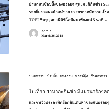
ย่านถนนช้อปปิ้งของอร่อยๆ สุนะมะชิกินซ่า ( Su
รอยยิ้มของพ่อค้าแม่ขาย บรรยากาศมีความเป็น
TOEI ชินจูกุ สถานีนิชิโอชิมะ เพียงแค่ 5 นาที…
admin
March 26, 2018
ขนมหวาน
ช็อปปิ้ง
บทความ
ฟาสต์ฟู้ด
ร้านอาหาร
ไปเที่ยว ยานากะกินซ่า มีแมวน่ารักๆ
แวะชมวิวพระอาทิตย์ตกดินเดินหาของกินอร่อย