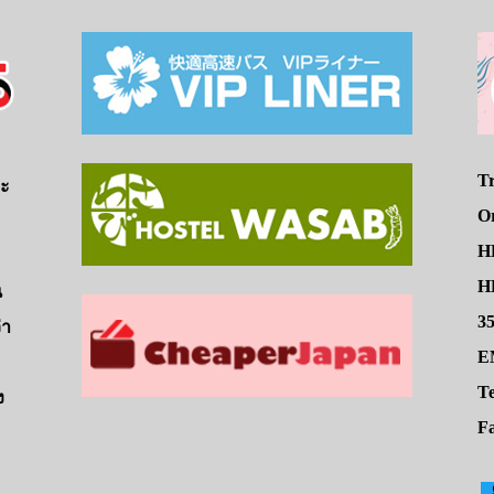
Tr
จะ
O
H
HE
น
3
่า
E
Te
ง
Fa