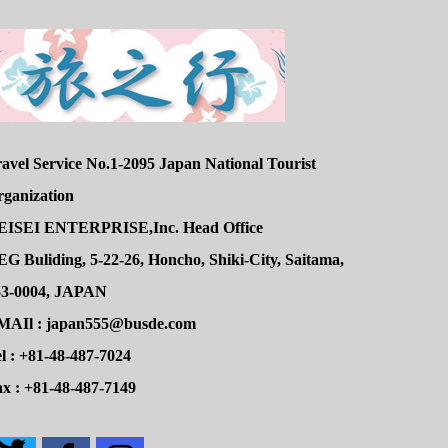
avel Service No.1-2095 Japan National Tourist
rganization
EISEI ENTERPRISE,Inc. Head Office
G Buliding, 5-22-26, Honcho, Shiki-City, Saitama,
53-0004, JAPAN
MAIl : japan555@busde.com
l : +81-48-487-7024
x : +81-48-487-7149