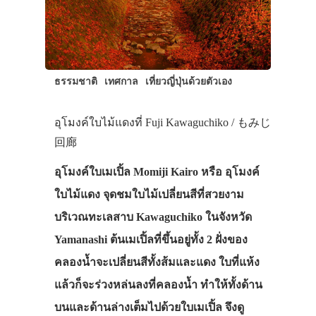
ธรรมชาติ
เทศกาล
เที่ยวญี่ปุ่นด้วยตัวเอง
อุโมงค์ใบไม้แดงที่ Fuji Kawaguchiko / もみじ
回廊
อุโมงค์ใบเมเปิ้ล Momiji Kairo หรือ อุโมงค์
ใบไม้แดง จุดชมใบไม้เปลี่ยนสีที่สวยงาม
บริเวณทะเลสาบ Kawaguchiko ในจังหวัด
Yamanashi ต้นเมเปิ้ลที่ขึ้นอยู่ทั้ง 2 ฝั่งของ
คลองน้ำจะเปลี่ยนสีทั้งส้มและแดง ใบที่แห้ง
แล้วก็จะร่วงหล่นลงที่คลองน้ำ ทำให้ทั้งด้าน
บนและด้านล่างเต็มไปด้วยใบเมเปิ้ล จึงดู