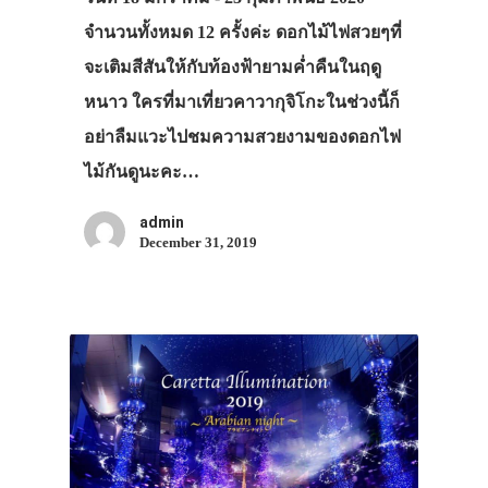
ทัวร์
จำนวนทั้งหมด 12 ครั้งค่ะ ดอกไม้ไฟสวยๆที่
ที่พัก
จะเติมสีสันให้กับท้องฟ้ายามค่ำคืนในฤดู
สาระน่ารู้
หนาว ใครที่มาเที่ยวคาวากุจิโกะในช่วงนี้ก็
VIDEO
อย่าลืมแวะไปชมความสวยงามของดอกไฟ
ไม้กันดูนะคะ…
ภาพประทับใจ
admin
December 31, 2019