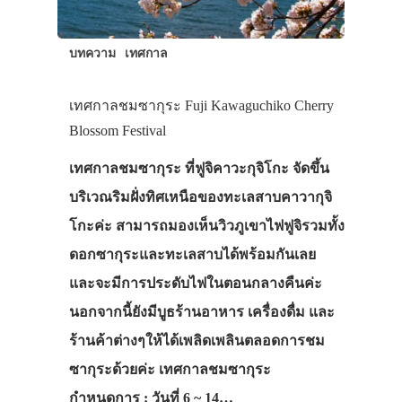
บทความ
เทศกาล
เทศกาลชมซากุระ Fuji Kawaguchiko Cherry
Blossom Festival
เทศกาลชมซากุระ ที่ฟูจิคาวะกุจิโกะ จัดขึ้น
บริเวณริมฝั่งทิศเหนือของทะเลสาบคาวากุจิ
โกะค่ะ สามารถมองเห็นวิวภูเขาไฟฟูจิรวมทั้ง
ดอกซากุระและทะเลสาบได้พร้อมกันเลย
และจะมีการประดับไฟในตอนกลางคืนค่ะ
นอกจากนี้ยังมีบูธร้านอาหาร เครื่องดื่ม และ
ร้านค้าต่างๆให้ได้เพลิดเพลินตลอดการชม
ซากุระด้วยค่ะ เทศกาลชมซากุระ
กำหนดการ : วันที่ 6 ~ 14…