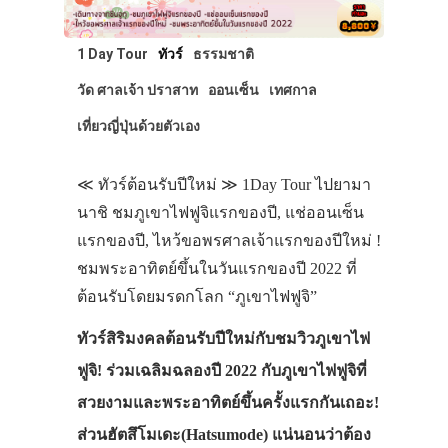
1 Day Tour
ทัวร์
ธรรมชาติ
วัด ศาลเจ้า ปราสาท
ออนเซ็น
เทศกาล
เที่ยวญี่ปุ่นด้วยตัวเอง
≪ ทัวร์ต้อนรับปีใหม่ ≫ 1Day Tour ไปยามา
นาชิ ชมภูเขาไฟฟูจิแรกของปี, แช่ออนเซ็น
แรกของปี, ไหว้ขอพรศาลเจ้าแรกของปีใหม่ !
ชมพระอาทิตย์ขึ้นในวันแรกของปี 2022 ที่
ต้อนรับโดยมรดกโลก “ภูเขาไฟฟูจิ”
ทัวร์สิริมงคลต้อนรับปีใหม่กับชมวิวภูเขาไฟ
ฟูจิ! ร่วมเฉลิมฉลองปี 2022 กับภูเขาไฟฟูจิที่
สวยงามและพระอาทิตย์ขึ้นครั้งแรกกันเถอะ!
ส่วนฮัตสึโมเดะ(Hatsumode) แน่นอนว่าต้อง