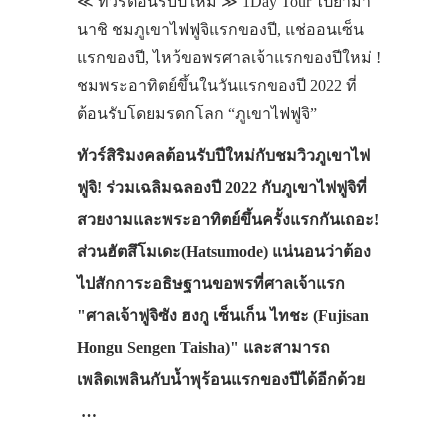
≪ ทัวร์ต้อนรับปีใหม่ ≫ 1Day Tour ไปยามา
นาชิ ชมภูเขาไฟฟูจิแรกของปี, แช่ออนเซ็น
แรกของปี, ไหว้ขอพรศาลเจ้าแรกของปีใหม่ !
ชมพระอาทิตย์ขึ้นในวันแรกของปี 2022 ที่
ต้อนรับโดยมรดกโลก “ภูเขาไฟฟูจิ”
ทัวร์สิริมงคลต้อนรับปีใหม่กับชมวิวภูเขาไฟ
ฟูจิ! ร่วมเฉลิมฉลองปี 2022 กับภูเขาไฟฟูจิที่
สวยงามและพระอาทิตย์ขึ้นครั้งแรกกันเถอะ!
ส่วนฮัตสึโมเดะ(Hatsumode) แน่นอนว่าต้อง
ไปสักการะอธิษฐานขอพรที่ศาลเจ้าแรก
"ศาลเจ้าฟูจิซัง ฮงกู เซ็นเก็น ไทชะ (Fujisan
Hongu Sengen Taisha)" และสามารถ
เพลิดเพลินกับน้ำพุร้อนแรกของปีได้อีกด้วย
…