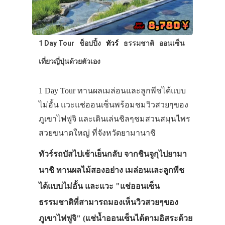
1 Day Tour
ช็อปปิ้ง
ทัวร์
ธรรมชาติ
ออนเซ็น
เที่ยวญี่ปุ่นด้วยตัวเอง
1 Day Tour ทานผลเมล่อนและลูกพีชได้แบบ
ไม่อั้น แวะแช่ออนเซ็นพร้อมชมวิวสวยๆของ
ภูเขาไฟฟูจิ และเดินเล่นชิลๆชมสวนสมุนไพร
สวยขนาดใหญ่ ที่จังหวัดยามานาชิ
ทัวร์รถบัสไปเช้าเย็นกลับ จากชินจูกุไปยามา
นาชิ ทานผลไม้สองอย่าง เมล่อนและลูกพีช
ได้แบบไม่อั้น และแวะ "แช่ออนเซ็น
ธรรมชาติที่สามารถมองเห็นวิวสวยๆของ
ภูเขาไฟฟูจิ" (แช่น้ำออนเซ็นได้ตามอิสระด้วย