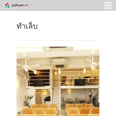
ทำเล็บ