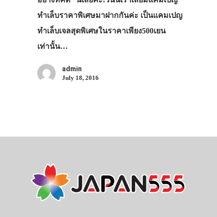
ทำเล็บราคาพิเศษมาฝากกันค่ะ เป็นแคมเปญ
ทำเล็บเจลสุดพิเศษในราคาเพียง500เยน
เท่านั้น…
admin
July 18, 2016