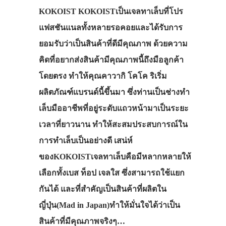
KOKOIST KOKOISTเป็นเจลทาเล็บที่โปร
แฟสชันแนลทั้งหลายรอคอยและได้รับการ
ยอมรับว่าเป็นสินค้าที่ดีมีคุณภาพ ด้วยความ
คิดที่อยากส่งสินค้ามีคุณภาพนี้ถึงมือลูกค้า
โดยตรง ทำให้คุณคาวากิ โคโค ริเริ่ม
ผลิตภัณฑ์แบรนด์นี้ขึ้นมา ซึ่งท่านเป็นช่างทำ
เล็บมืออาชีพที่อยู่ระดับแถวหน้ามาเป็นระยะ
เวลาที่ยาวนาน ทำให้สะสมประสบการณ์ใน
การทำเล็บเป็นอย่างดี เสน่ห์
ของKOKOISTเจลทาเล็บคือมีหลากหลายให้
เลือกทั้งเบส ท็อป เจลใส ซึ่งสามารถใช้แยก
กันได้ และที่สำคัญเป็นสินค้าที่ผลิตใน
ญี่ปุ่น(Mad in Japan)ทำให้มั่นใจได้ว่าเป็น
สินค้าที่มีคุณภาพจริงๆ…