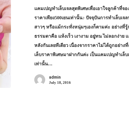
แคมเปญทำเล็บเจลสุดพิเศษเพื่อเอาใจลูกค้าที่จ
ราคาเพียง500เยนเท่านั้น♪ ปัจจุบันการทำเล็บเจล
สาวๆ หรือแม้กระทั่งหนุ่มๆเองก็ตามค่ะ อย่างที่รู
ธรรมดาคือ แห้งเร็ว เงางาม อยู่ทน ไม่ลอกง่า
หลังกันเลยทีเดียว เนื่องจากราคาไม่ได้ถูกอย่างท
เล็บราคาพิเศษมาฝากกันค่ะ เป็นแคมเปญทำเล็บ
เท่านั้น…
admin
July 18, 2016