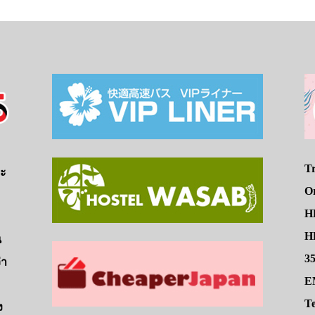
Tr
จะ
O
H
HE
น
3
่า
E
Te
ง