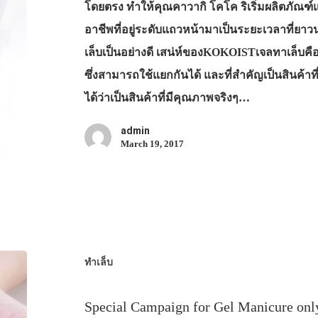
โดยตรง ทำให้คุณคาวากิ โคโค ริเริ่มผลิตภัณฑ์แบร
อาชีพที่อยู่ระดับแถวหน้ามาเป็นระยะเวลาที
เล็บเป็นอย่างดี เสน่ห์ของKOKOISTเจลทาเล็บคื
ซึ่งสามารถใช้แยกกันได้ และที่สำคัญเป็นสินค้าที
ได้ว่าเป็นสินค้าที่มีคุณภาพจริงๆ…
admin
March 19, 2017
ทำเล็บ
Special Campaign for Gel Manicure only