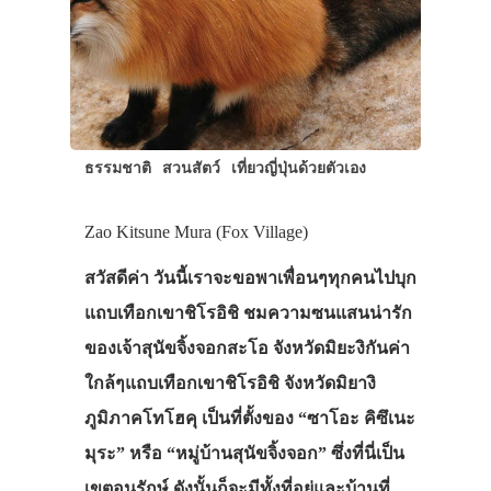
ประเทศญี่ปุ่น
เที่ยวญี่ปุ่นด้วย
เอง
ธรรมชาติ
สวนสัตว์
เที่ยวญี่ปุ่นด้วยตัวเอง
รถบัส
เดินทาง
Zao Kitsune Mura (Fox Village)
ทัวร์
สวัสดีค่า วันนี้เราจะขอพาเพื่อนๆทุกคนไปบุก
แถบเทือกเขาชิโรอิชิ ชมความซนแสนน่ารัก
ที่พัก
ของเจ้าสุนัขจิ้งจอกสะโอ จังหวัดมิยะงิกันค่า
สาระน่ารู้
ใกล้ๆแถบเทือกเขาชิโรอิชิ จังหวัดมิยางิ
VIDEO
ภูมิภาคโทโฮคุ เป็นที่ตั้งของ “ซาโอะ คิซึเนะ
ภาพประทับใจ
มุระ” หรือ “หมู่บ้านสุนัขจิ้งจอก” ซึ่งที่นี่เป็น
เขตอนุรักษ์ ดังนั้นก็จะมีทั้งที่อยู่และบ้านที่