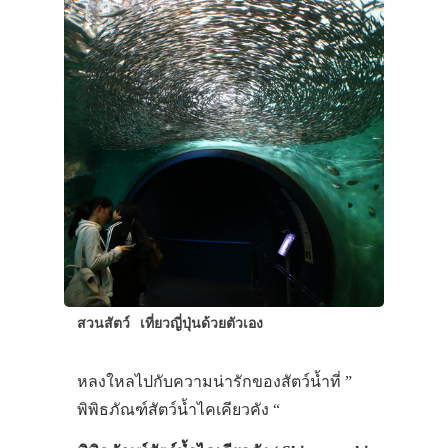
สวนสัตว์
เที่ยวญี่ปุ่นด้วยตัวเอง
หลงใหลไปกับความน่ารักของสัตว์น้ำที่ ”
พิพิธภัณฑ์สัตว์น้ำไคเคียวคัง “