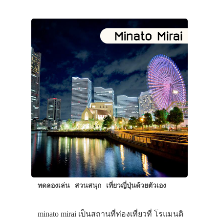
ทดลองเล่น
สวนสนุก
เที่ยวญี่ปุ่นด้วยตัวเอง
minato mirai เป็นสถานที่ท่องเที่ยวที่ โรแมนติ