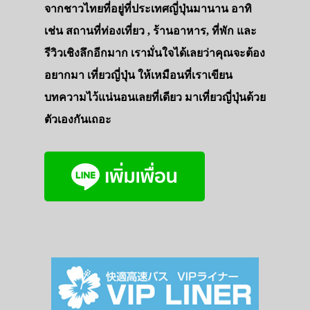
จากชาวไทยที่อยู่ที่ประเทศญี่ปุ่นมานาน อาทิ
เช่น สถานที่ท่องเที่ยว , ร้านอาหาร, ที่พัก และ
รีวิวเชิงลึกอีกมาก เรามั่นใจได้เลยว่าคุณจะต้อง
อยากมา เที่ยวญี่ปุ่น ให้เหมือนที่เราเขียน
บทความไว้แน่นอนเลยที่เดียว มาเที่ยวญี่ปุ่นด้วย
ตัวเองกันเถอะ