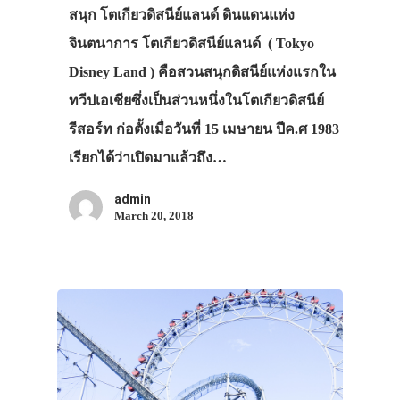
สนุก โตเกียวดิสนีย์แลนด์ ดินแดนแห่ง
จินตนาการ โตเกียวดิสนีย์แลนด์ ( Tokyo
Disney Land ) คือสวนสนุกดิสนีย์แห่งแรกใน
ทวีปเอเชียซึ่งเป็นส่วนหนึ่งในโตเกียวดิสนีย์
รีสอร์ท ก่อตั้งเมื่อวันที่ 15 เมษายน ปีค.ศ 1983
เรียกได้ว่าเปิดมาแล้วถึง…
admin
March 20, 2018