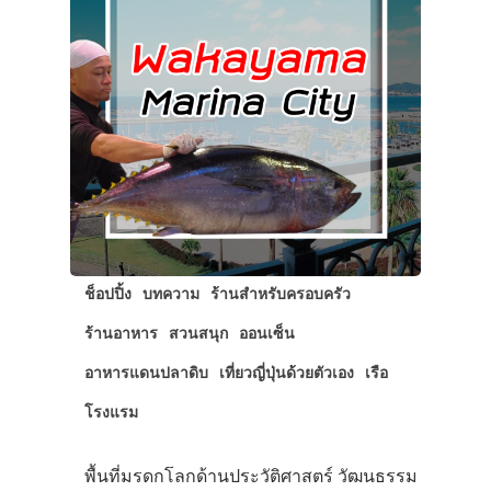
ช็อปปิ้ง
บทความ
ร้านสำหรับครอบครัว
ร้านอาหาร
สวนสนุก
ออนเซ็น
อาหารแดนปลาดิบ
เที่ยวญี่ปุ่นด้วยตัวเอง
เรือ
โรงแรม
พื้นที่มรดกโลกด้านประวัติศาสตร์ วัฒนธรรม