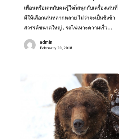
เพื่อนหรือเดทกับคนรู้ใจก็สนุกกับเครื่องเล่นที่
มีให้เลือกเล่นหลากหลาย ไม่ว่าจะเป็นชิงช้า
ประเทศญี่ปุ่น
สวรรค์ขนาดใหญ่ , รถไฟเหาะความเร็ว…
เที่ยวญี่ปุ่นด้วย
เอง
admin
February 20, 2018
รถบัส
เดินทาง
ทัวร์
ที่พัก
สาระน่ารู้
VIDEO
ภาพประทับใจ