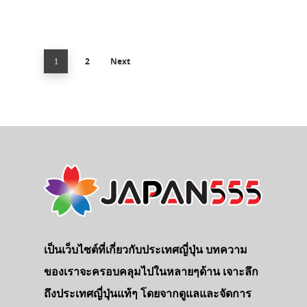
2
Next
1
เป็นเว็บไซต์ที่เกี่ยวกับประเทศญี่ปุ่น บทความ
ของเราจะครอบคลุมไปในหลายๆด้าน เจาะลึก
ถึงประเทศญี่ปุ่นแท้ๆ โดยจากดูแลและจัดการ