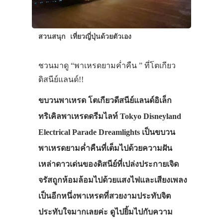
สวนสนุก
เที่ยวญี่ปุ่นด้วยตัวเอง
ชวนมาดู “พาเหรดยามค่ำคืน ” ที่โตเกียว
ดิสนีย์แลนด์!!
ขบวนพาเหรด โตเกียวดีสนีย์แลนด์อิเล็ก
ทริเคิลพาเหรดดรีมไลท์ Tokyo Disneyland
Electrical Parade Dreamlights เป็นขบวน
พาเหรดยามค่ำคืนที่เต็มไปด้วยความฝัน
เหล่าดาวเด่นของดิสนีย์ที่เปล่งประกายเจิด
จรัสถูกห้อมล้อมไปด้วยแสงไฟและเสียงเพลง
เป็นอีกหนึ่งพาเหรดที่สวยงามประทับจิต
ประทับใจมากเลยค่ะ ดูไปยิ้มไปกับความ