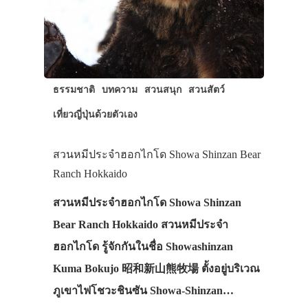
ธรรมชาติ
บทความ
สวนสนุก
สวนสัตว์
เที่ยวญี่ปุ่นด้วยตัวเอง
สวนหมีประจำฮอกไกโด Showa Shinzan Bear
Ranch Hokkaido
สวนหมีประจำฮอกไกโด Showa Shinzan
Bear Ranch Hokkaido สวนหมีประจำ
ฮอกไกโด รู้จักกันในชื่อ Showashinzan
Kuma Bokujo 昭和新山熊牧場 ตั้งอยู่บริเวณ
ภูเขาไฟโชวะชินซัน Showa-Shinzan…