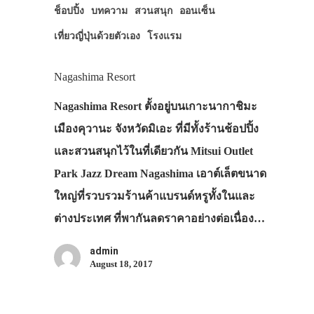
ช็อปปิ้ง
บทความ
สวนสนุก
ออนเซ็น
เที่ยวญี่ปุ่นด้วยตัวเอง
โรงแรม
Nagashima Resort
Nagashima Resort ตั้งอยู่บนเกาะนากาชิมะ
เมืองคุวานะ จังหวัดมิเอะ ที่มีทั้งร้านช้อปปิ้ง
และสวนสนุกไว้ในที่เดียวกัน Mitsui Outlet
Park Jazz Dream Nagashima เอาต์เล็ตขนาด
ใหญ่ที่รวบรวมร้านค้าแบรนด์หรูทั้งในและ
ต่างประเทศ ที่พากันลดราคาอย่างต่อเนื่อง…
admin
August 18, 2017