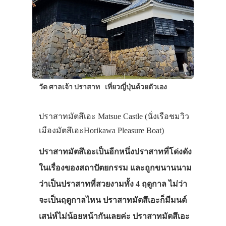
วัด ศาลเจ้า ปราสาท
เที่ยวญี่ปุ่นด้วยตัวเอง
ปราสาทมัตสึเอะ Matsue Castle (นั่งเรือชมวิว
เมืองมัตสึเอะHorikawa Pleasure Boat)
ปราสาทมัตสึเอะเป็นอีกหนึ่งปราสาทที่โด่งดัง
ในเรื่องของสถาปัตยกรรม และถูกขนานนาม
ว่าเป็นปราสาทที่สวยงามทั้ง 4 ฤดูกาล ไม่ว่า
จะเป็นฤดูกาลไหน ปราสาทมัตสึเอะก็มีมนต์
เสน่ห์ไม่น้อยหน้ากันเลยค่ะ ปราสาทมัตสึเอะ