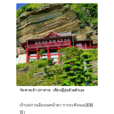
เที่ยวญี่ปุ่นด้วย
เอง
รถบัส
เดินทาง
ทัวร์
ที่พัก
สาระน่ารู้
VIDEO
ภาพประทับใจ
วัด ศาลเจ้า ปราสาท
เที่ยวญี่ปุ่นด้วยตัวเอง
เจ้าแม่กวนอิมบนหน้าผา กาเกะคันนง(崖観
音)