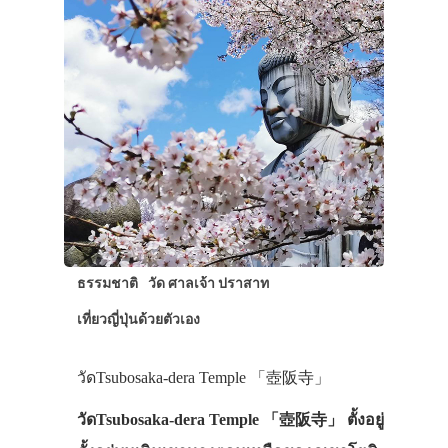
ธรรมชาติ
วัด ศาลเจ้า ปราสาท
เที่ยวญี่ปุ่นด้วยตัวเอง
วัดTsubosaka-dera Temple 「壺阪寺」
วัดTsubosaka-dera Temple 「壺阪寺」 ตั้งอยู่