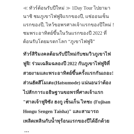
≪ ทัวร์ต้อนรับปีใหม่ ≫ 1Day Tour ไปยามา
นาชิ ชมภูเขาไฟฟูจิแรกของปี, แช่ออนเซ็น
แรกของปี, ไหว้ขอพรศาลเจ้าแรกของปีใหม่ !
ชมพระอาทิตย์ขึ้นในวันแรกของปี 2022 ที่
ต้อนรับโดยมรดกโลก “ภูเขาไฟฟูจิ”
ทัวร์สิริมงคลต้อนรับปีใหม่กับชมวิวภูเขาไฟ
ฟูจิ! ร่วมเฉลิมฉลองปี 2022 กับภูเขาไฟฟูจิที่
สวยงามและพระอาทิตย์ขึ้นครั้งแรกกันเถอะ!
ส่วนฮัตสึโมเดะ(Hatsumode) แน่นอนว่าต้อง
ไปสักการะอธิษฐานขอพรที่ศาลเจ้าแรก
"ศาลเจ้าฟูจิซัง ฮงกู เซ็นเก็น ไทชะ (Fujisan
Hongu Sengen Taisha)" และสามารถ
เพลิดเพลินกับน้ำพุร้อนแรกของปีได้อีกด้วย
…