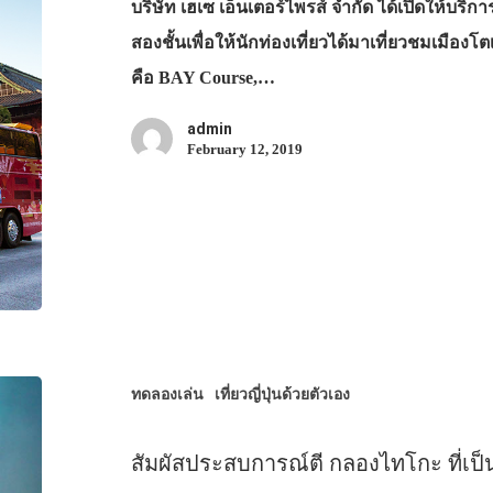
บริษัท เฮเซ เอ็นเตอร์ไพรส์ จำกัด ได้เปิดให้บ
สองชั้นเพื่อให้นักท่องเที่ยวได้มาเที่ยวชมเมืองโต
คือ BAY Course,…
admin
February 12, 2019
ทดลองเล่น
เที่ยวญี่ปุ่นด้วยตัวเอง
สัมผัสประสบการณ์ตี กลองไทโกะ ที่เป็น