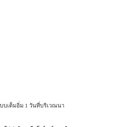
บบเต็มอิ่ม 1 วันที่บริเวณนา