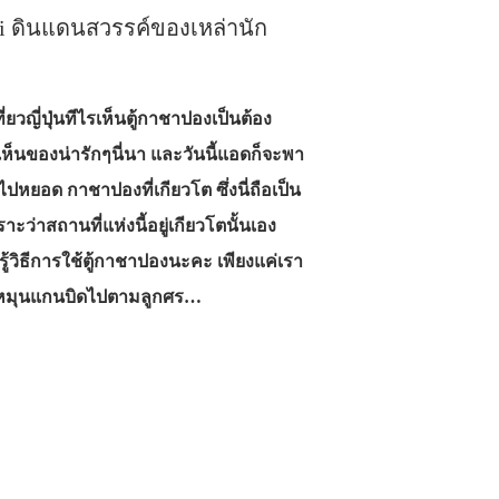
ri ดินแดนสวรรค์ของเหล่านัก
่ยวญี่ปุ่นทีไรเห็นตู้กาชาปองเป็นต้อง
เห็นของน่ารักๆนี่นา และวันนี้แอดก็จะพา
หยอด กาชาปองที่เกียวโต ซึ่งนี่ถือเป็น
าะว่าสถานที่แห่งนี้อยู่เกียวโตนั้นเอง
รู้วิธีการใช้ตู้กาชาปองนะคะ เพียงแค่เรา
นก็หมุนแกนบิดไปตามลูกศร…