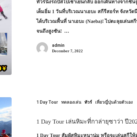
ทัวร์นั่งรถบัสไปเช้าเย็นกลับ ออกเดินทางจากชิน
เต็มอิ่ม 1 วันที่บริเวณนาเอบะ สกีรีสอร์ท จังหวัดน
ได้บริเวณพื้นที่ นาเอบะ (Naeba)! ไปตะลุยเล่
จนถึงสูงชัน! …
admin
December 7, 2022
1 Day Tour
ทดลองเล่น
ทัวร์
เที่ยวญี่ปุ่นด้วยตัวเอง
1 Day Tour เล่นหิมะที่กาล่ายุซาว่า ปี2
1 Day Tour สัมผัสหิมะหนานุ่ม หรือจะเล่นสกีให้ม