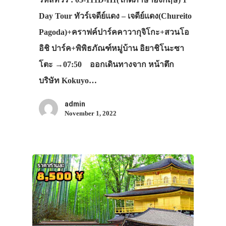
Day Tour ทัวร์เจดีย์แดง – เจดีย์แดง(Chureito
Pagoda)+คราฟค์ปาร์คคาวากุจิโกะ+สวนโอ
อิชิ ปาร์ค+พิพิธภัณฑ์หมู่บ้าน อิยาชิโนะซา
โตะ →07:50 ออกเดินทางจาก หน้าตึก
บริษัท Kokuyo…
admin
November 1, 2022