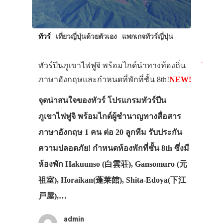
ทัวร์
เที่ยวญี่ปุ่นด้วยตัวเอง
แพกเกจทัวร์ญี่ปุ่น
ทัวร์ปีนภูเขาไฟฟูจิ พร้อมไกด์นำทางท้องถิ่น
ภาษาอังกฤษและกำหนดที่พักที่ชั้น 8th!
NEW!
จุดน่าสนใจของทัวร์ โปรแกรมทัวร์ปีน
ภูเขาไฟฟูจิ พร้อมไกด์ผู้ชำนาญทางสื่อสาร
ภาษาอังกฤษ 1 คน ต่อ 20 ลูกทีม รับประกัน
ความปลอดภัย! กำหนดห้องพักที่ชั้น 8th ซึ่งมี
ห้องพัก Hakuunso (白雲荘), Gansomuro (元
祖室), Horaikan(蓬莱館), Shita-Edoya(下江
戸屋),…
admin