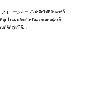
シンフォニークルーズ) ✿ อีกไม่กี่สัปดาห์ก็
ี่สุดโรแมนติกสำหรับออกเดทอยู่ล่ะก็
ี่ดีที่สุดก็ได้…