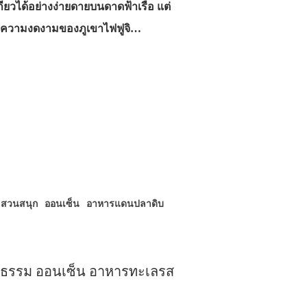
กียวได้อย่างง่ายดายบนดาดฟ้าเรือ แต่
มความงดงามของภูเขาไฟฟูจิ…
สวนสนุก
ออนเซ็น
อาหารแดนปลาดิบ
ัฒนธรรม ออนเซ็น อาหารทะเลรส