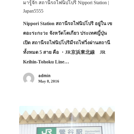
มารู้จัก สถานีรถไฟนิปโปริ Nippori Station |
Japan5555
Nippori Station สถานีรถไฟนิปโปริ อยู่ใน เข
ตอะระกะวะ จังหวัดโตเกียว ประเทศญี่ปุ่น
เปิด สถานีรถไฟนิปโปริมีรถไฟวิ่งผ่านสถานี
ทั้งหมด 5 สาย คือ ・JR京浜東北線 JR
Keihin-Tohoku Line…
admin
May 8, 2016