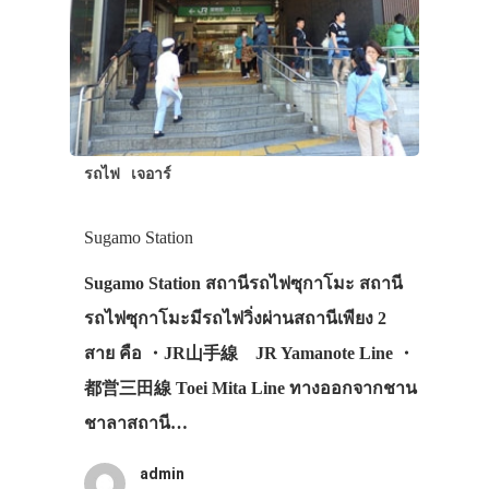
รถไฟ
เจอาร์
Sugamo Station
Sugamo Station สถานีรถไฟซุกาโมะ สถานี
รถไฟซุกาโมะมีรถไฟวิ่งผ่านสถานีเพียง 2
สาย คือ ・JR山手線 JR Yamanote Line ・
都営三田線 Toei Mita Line ทางออกจากชาน
ชาลาสถานี…
admin