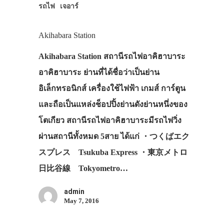
รถไฟ
เจอาร์
Akihabara Station
Akihabara Station สถานีรถไฟอาคิฮาบาระ
อาคิฮาบาระ ย่านที่ได้ชื่อว่าเป็นย่าน
อิเล็กทรอนิกส์ เครื่องใช้ไฟฟ้า เกมส์ การ์ตูน
และถือเป็นแหล่งช็อปปิ้งย่านดังย่านหนึ่งของ
โตเกียว สถานีรถไฟอาคิฮาบาระมีรถไฟวิ่ง
ผ่านสถานีทั้งหมด 5สาย ได้แก่ ・つくばエク
スプレス Tsukuba Express ・東京メトロ
日比谷線 Tokyometro…
admin
May 7, 2016