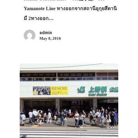
Yamanote Line ทางออกจากสถานีอุกุยสึดานิ
มี 2ทางออก…
admin
May 8, 2016