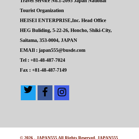
Travel Service No.1-2095 Japan National
Tourist Organization
HEISEI ENTERPRISE,Inc. Head Office
HEG Buliding, 5-22-26, Honcho, Shiki-City,
Saitama, 353-0004, JAPAN
EMAIl : japan555@busde.com
Tel : +81-48-487-7024
Fax : +81-48-487-7149
© 2026 . JAPAN555 All Rights Reserved, JAPAN555