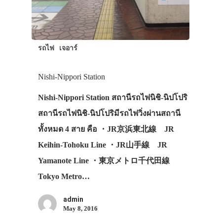
รถไฟ
เจอาร์
Nishi-Nippori Station
Nishi-Nippori Station สถานีรถไฟนิชิ-นิปโปริ
สถานีรถไฟนิชิ-นิปโปริมีรถไฟวิ่งผ่านสถานี
ทั้งหมด 4 สาย คือ ・JR京浜東北線 JR
ประเทศญี่ปุ่น
Keihin-Tohoku Line ・JR山手線 JR
เที่ยวญี่ปุ่นด้วย
Yamanote Line ・東京メトロ千代田線
เอง
Tokyo Metro…
รถบัส
admin
เดินทาง
May 8, 2016