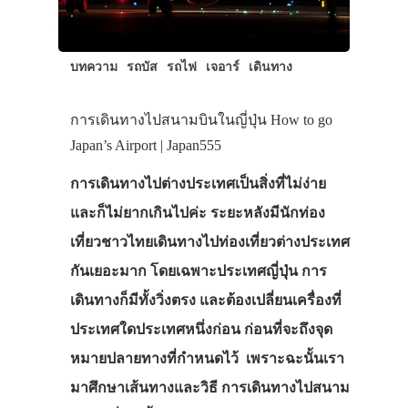
บทความ
รถบัส
รถไฟ
เจอาร์
เดินทาง
การเดินทางไปสนามบินในญี่ปุ่น How to go
Japan’s Airport | Japan555
การเดินทางไปต่างประเทศเป็นสิ่งที่ไม่ง่าย
และก็ไม่ยากเกินไปค่ะ ระยะหลังมีนักท่อง
เที่ยวชาวไทยเดินทางไปท่องเที่ยวต่างประเทศ
กันเยอะมาก โดยเฉพาะประเทศญี่ปุ่น การ
เดินทางก็มีทั้งวิ่งตรง และต้องเปลี่ยนเครื่องที่
ประเทศใดประเทศหนึ่งก่อน ก่อนที่จะถึงจุด
หมายปลายทางที่กำหนดไว้ เพราะฉะนั้นเรา
มาศึกษาเส้นทางและวิธี การเดินทางไปสนาม