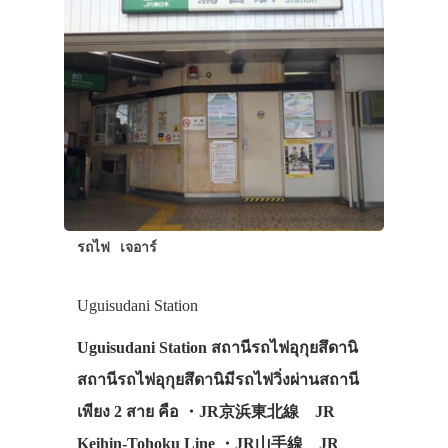
รถไฟ
เจอาร์
Uguisudani Station
Uguisudani Station สถานีรถไฟอุกุยสึดานิ
สถานีรถไฟอุกุยสึดานิมีรถไฟวิ่งผ่านสถานี
เพียง 2 สาย คือ ・JR京浜東北線 JR
Keihin-Tohoku Line ・JR山手線 JR