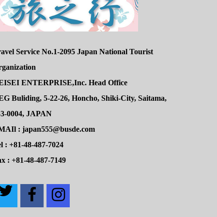
avel Service No.1-2095 Japan National Tourist
rganization
EISEI ENTERPRISE,Inc. Head Office
G Buliding, 5-22-26, Honcho, Shiki-City, Saitama,
53-0004, JAPAN
MAIl : japan555@busde.com
l : +81-48-487-7024
x : +81-48-487-7149