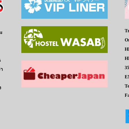
Tr
จะ
O
H
HE
น
3
่า
E
Te
ง
Fa