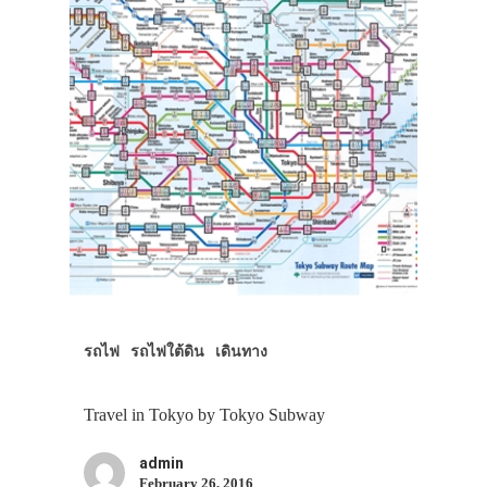
ประเทศญี่ปุ่น
เที่ยวญี่ปุ่นด้วย
เอง
รถบัส
เดินทาง
ทัวร์
ที่พัก
สาระน่ารู้
รถไฟ
รถไฟใต้ดิน
เดินทาง
VIDEO
ภาพประทับใจ
Travel in Tokyo by Tokyo Subway
admin
February 26, 2016