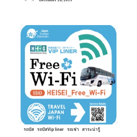
รถบัส
รถบัสVip liner
รถเช่า
สาระน่ารู้