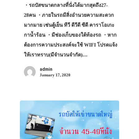
・รถบัสขนาดกลางที่นั่งได้มากสุดถึง27-
เอง
28คน ・ภายในรถมีสิ่งอำนวยความสะดวก
รถบัส
มากมาย เช่นตู้เย็น ทีวี ดีวีดี ซีดี คาราโอเกะ
เดินทาง
กาน้ำร้อน ・มีช่องเก็บของใต้ท้องรถ ・หาก
ทัวร์
ต้องการความประสงค์จะใช้ WIFI โปรดแจ้ง
ที่พัก
ให้เราทราบ(มีจำนวนจำกัด)…
สาระน่ารู้
admin
January 17, 2020
VIDEO
ภาพประทับใจ