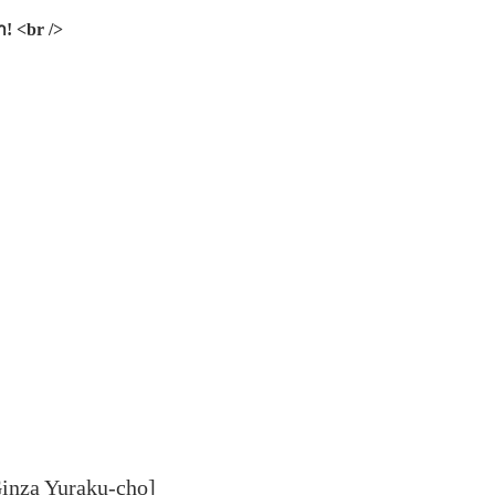
! <br />
Ginza Yuraku-cho]