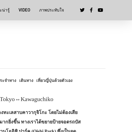
น่ารู้
VIDEO
ภาพประทับใจ
ประจำทาง
เดินทาง
เที่ยวญี่ปุ่นด้วยตัวเอง
ัน Tokyo⇔Kawaguchiko
งทะเลสาบคาวากุจิโกะ โดยไม่ต้องเสีย
มากยิ่งขึ้น ทางเราได้ขยายป้ายจอดรถบัส
สวนโออิชิ ปาร์ค (Oishi Park) ซึ่งเป็นจุด