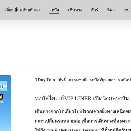
เที่ยวญี่ปุ่นด้วยตัวเอง
รถบัส
เดินทาง
ทัวร์
ที่พัก
สาระ
1 Day Tour
ทัวร์
ธรรมชาติ
รถบัสVip liner
รถบัส
รถบัสไฮเวย์VIP LINER เปิดวิ่งกลางว
เดินทางจากโตเกียวไปบริเวณชายฝั่งทางเหนือขอ
เวลาเปลี่ยนรถหลายต่อ เพื่อการเดินทางที่สะดวก
ไปถึง "Fuji Oishi Hana Terrace" ที่ตั้งอยู่ติดกับ 