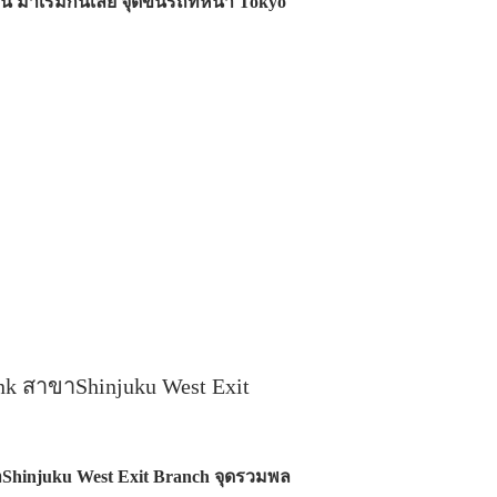
หน มาเริ่มกันเลย จุดขึ้นรถที่หน้า Tokyo
 สาขาShinjuku West Exit
injuku West Exit Branch จุดรวมพล