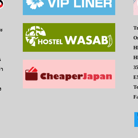
Tr
จะ
O
H
HE
น
3
่า
E
Te
ง
Fa