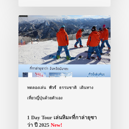
ประเทศญี่ปุ่น
เที่ยวญี่ปุ่นด้วย
เอง
รถบัส
เดินทาง
ทัวร์
ทดลองเล่น
ทัวร์
ธรรมชาติ
เดินทาง
ที่พัก
เที่ยวญี่ปุ่นด้วยตัวเอง
สาระน่ารู้
1 Day Tour เล่นหิมะที่กาล่ายุซา
VIDEO
ว่า ปี 2025
New!