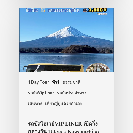
รถบัส
เดินทาง
ทัวร์
ที่พัก
สาระน่ารู้
VIDEO
ภาพประทับใจ
1 Day Tour
ทัวร์
ธรรมชาติ
รถบัสVip liner
รถบัสประจำทาง
เดินทาง
เที่ยวญี่ปุ่นด้วยตัวเอง
รถบัสไฮเวย์VIP LINER เปิดวิ่ง
กลางวัน Tokyo⇔Kawaguchiko