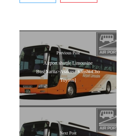
Previous Post
Airport shuttle Limousine
Bus[Narita>Asakusa Kinshi-Cho
Toyosu]
Next Post