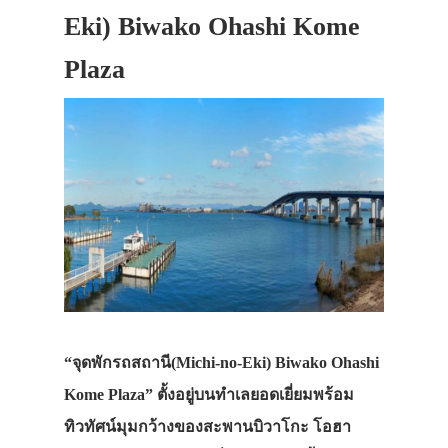
Eki) Biwako Ohashi Kome
Plaza
“จุดพักรถสถานี(Michi-no-Eki) Biwako Ohashi
Kome Plaza” ตั้งอยู่บนทำเลยอดเยี่ยมพร้อม
ทิวทัศน์มุมกว้างของสะพาน
บิวาโกะ โอฮา