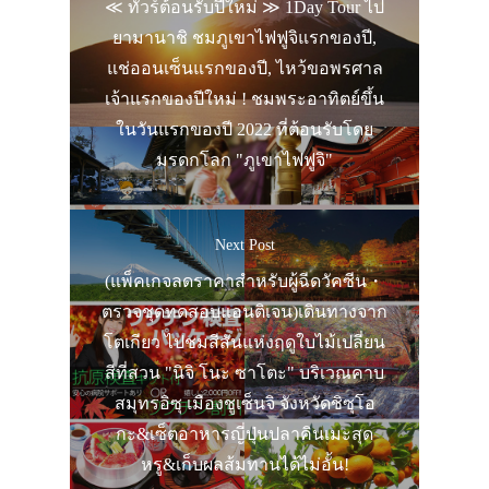
≪ ทัวร์ต้อนรับปีใหม่ ≫ 1Day Tour ไป
ยามานาชิ ชมภูเขาไฟฟูจิแรกของปี,
แช่ออนเซ็นแรกของปี, ไหว้ขอพรศาล
เจ้าแรกของปีใหม่ ! ชมพระอาทิตย์ขึ้น
ในวันแรกของปี 2022 ที่ต้อนรับโดย
มรดกโลก "ภูเขาไฟฟูจิ"
Next Post
(แพ็คเกจลดราคาสำหรับผู้ฉีดวัคซีน・
ตรวจชุดทดสอบแอนติเจน)เดินทางจาก
โตเกียว ไปชมสีสันแห่งฤดูใบไม้เปลี่ยน
สีที่สวน "นิจิ โนะ ซาโตะ" บริเวณคาบ
สมุทรอิซุ เมืองชูเซ็นจิ จังหวัดชิซุโอ
กะ&เซ็ตอาหารญี่ปุ่นปลาคินเมะสุด
หรู&เก็บผลส้มทานได้ไม่อั้น!