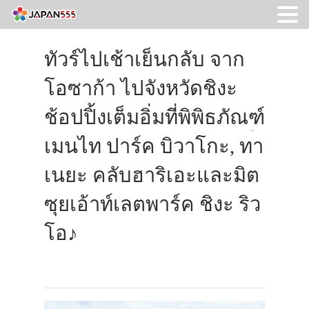
ทัวร์ไปเช้าเย็นกลับ จาก
โอซาก้า ไปจังหวัดชิงะ
ช้อปปิ้งเต็มอิ่มที่พิพิธภัณฑ์
เมนไท ปาร์ค บิวาโกะ, ทา
เนยะ คลับฮาริเอะและมิต
ซุยเอ้าท์เลตพาร์ค ชิงะ ริว
โอ♪