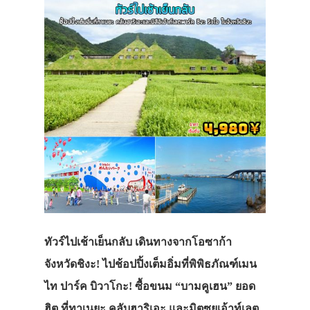
ทัวร์ไปเช้าเย็นกลับ เดินทางจากโอซาก้า
จังหวัดชิงะ! ไปช้อปปิ้งเต็มอิ่มที่พิพิธภัณฑ์เมน
ไท ปาร์ค บิวาโกะ! ซื้อขนม “บามคูเฮน” ยอด
ฮิต ที่ทาเนยะ คลับฮาริเอะ และมิตซุยเอ้าท์เลต