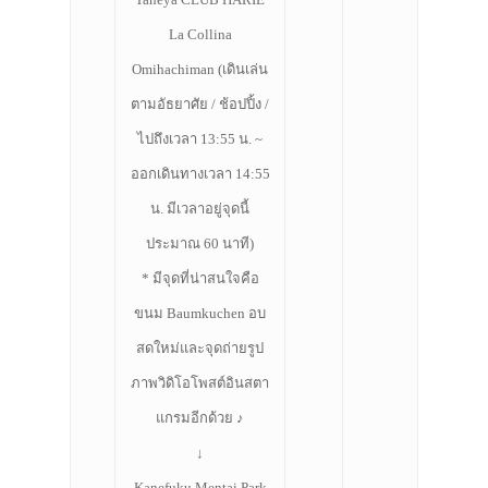
La Collina
Omihachiman (เดินเล่น
ตามอัธยาศัย / ช้อปปิ้ง /
ไปถึงเวลา 13:55 น. ~
ออกเดินทางเวลา 14:55
น. มีเวลาอยู่จุดนี้
ประมาณ 60 นาที)
* มีจุดที่น่าสนใจคือ
ขนม Baumkuchen อบ
สดใหม่และจุดถ่ายรูป
ภาพวิดิโอโพสต์อินสตา
แกรมอีกด้วย ♪
↓
Kanefuku Mentai Park