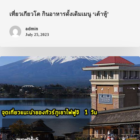
เที่ยวญี่ปุ่นด้วย
เที่ยวเกียวโต กินอาหารดั้งเดิมเมนู ‘เต้าหู้’
เอง
admin
รถบัส
July 25, 2023
เดินทาง
ทัวร์
ที่พัก
สาระน่ารู้
VIDEO
ภาพประทับใจ