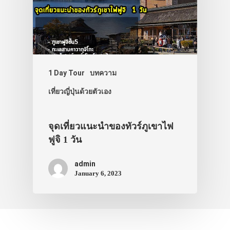
ประเทศญี่ปุ่น
เที่ยวญี่ปุ่นด้วย
เอง
รถบัส
1 Day Tour
บทความ
เที่ยวญี่ปุ่นด้วยตัวเอง
เดินทาง
ทัวร์
จุดเที่ยวแนะนำของทัวร์ภูเขาไฟ
ที่พัก
ฟูจิ 1 วัน
สาระน่ารู้
admin
VIDEO
January 6, 2023
ภาพประทับใจ