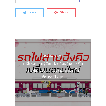
Tweet
Share
Previous Post
เปลี่ยนความรู้สึกแปลกใหม่ในการขึ้น
รถไฟสายฮังคิว ที่เปลี่ยนลายรถไฟ
ต้อนรับปี 2019