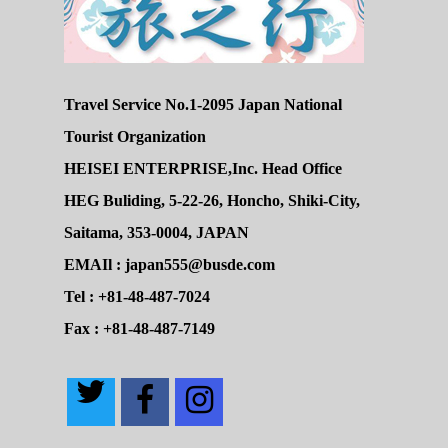
Travel Service No.1-2095 Japan National
Tourist Organization
HEISEI ENTERPRISE,Inc. Head Office
HEG Buliding, 5-22-26, Honcho, Shiki-City,
Saitama, 353-0004, JAPAN
EMAIl : japan555@busde.com
Tel : +81-48-487-7024
Fax : +81-48-487-7149