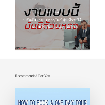
Next Post
9 อันดับ งานแปลกๆในญี่ปุ่น ที่รายได้
บางงานได้เกือบแสนเลยทีเดียว
Recommended For You