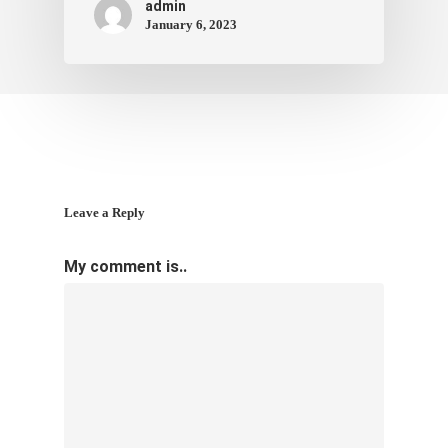
admin
January 6, 2023
Leave a Reply
My comment is..