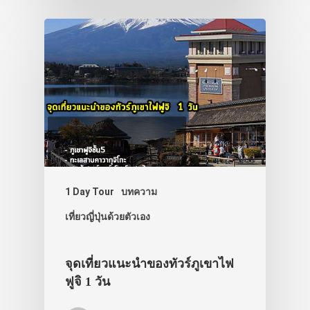
1 Day Tour
บทความ
เที่ยวญี่ปุ่นด้วยตัวเอง
จุดเที่ยวแนะนำของทัวร์ภูเขาไฟ
ฟูจิ 1 วัน