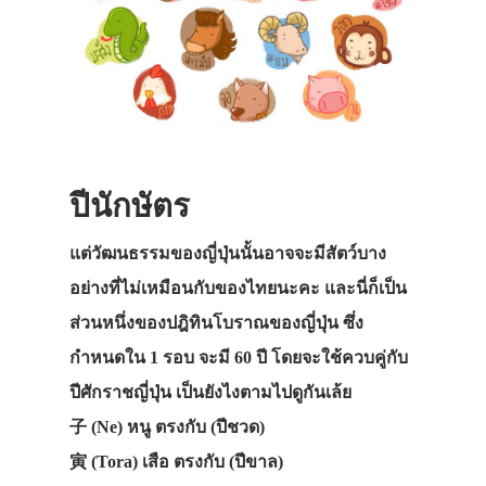
ปีนักษัตร
แต่วัฒนธรรมของญี่ปุ่นนั้นอาจจะมีสัตว์บาง
อย่างที่ไม่เหมือนกับของไทยนะคะ และนี่ก็เป็น
ส่วนหนึ่งของปฎิทินโบราณของญี่ปุ่น ซึ่ง
กำหนดใน 1 รอบ จะมี 60 ปี โดยจะใช้ควบคู่กับ
ปีศักราชญี่ปุ่น เป็นยังไงตามไปดูกันเล้ย
子 (Ne) หนู ตรงกับ (ปีชวด)
寅 (Tora) เสือ ตรงกับ (ปีขาล)