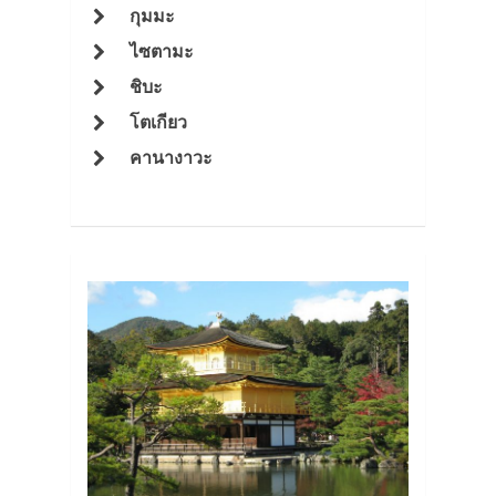
กุมมะ
ไซตามะ
ชิบะ
โตเกียว
คานางาวะ