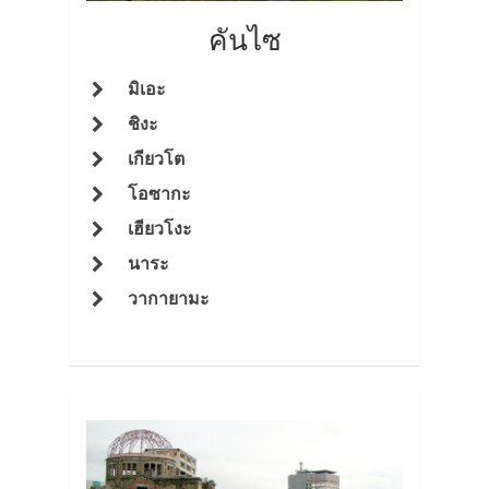
คันไซ
มิเอะ
ชิงะ
เกียวโต
โอซากะ
เฮียวโงะ
นาระ
วากายามะ