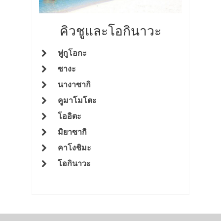
คิวชูและโอกินาวะ
ฟูกูโอกะ
ซางะ
นางาซากิ
คูมาโมโตะ
โออิตะ
มิยาซากิ
คาโงชิมะ
โอกินาวะ