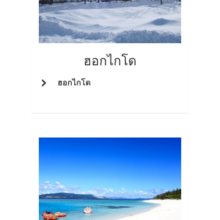
ฮอกไกโด
ฮอกไกโด