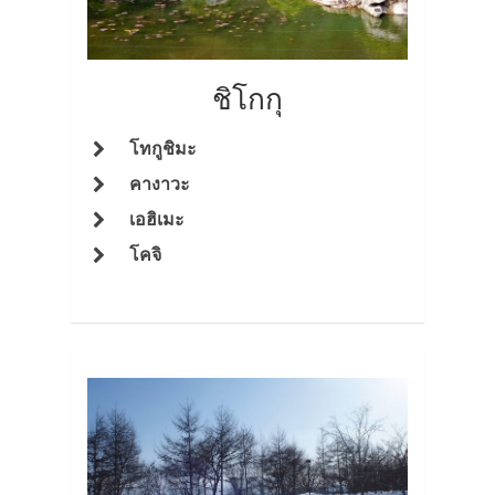
สาระน่ารู้
VIDEO
ชิโกกุ
ภาพประทับใจ
โทกูชิมะ
คางาวะ
เอฮิเมะ
โคจิ