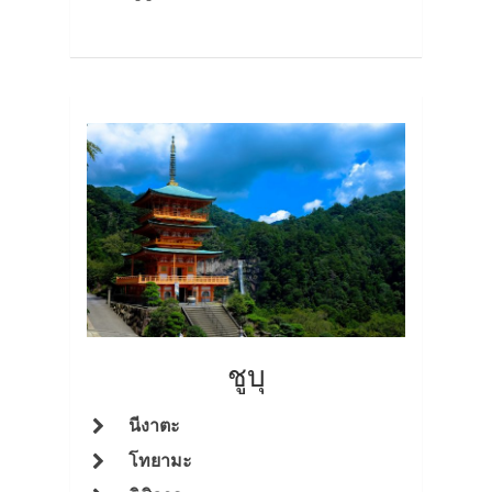
ชูบุ
นีงาตะ
โทยามะ