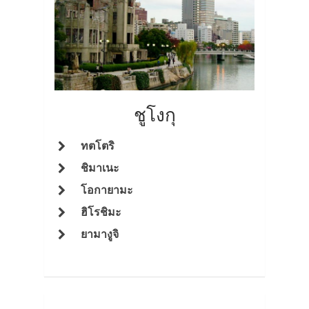
ชูโงกุ
ทตโตริ
ชิมาเนะ
โอกายามะ
ฮิโรชิมะ
ยามางูจิ