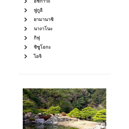
อิชิกาวะ
ฟูกูอิ
ยามานาชิ
นางาโนะ
กิฟุ
ชิซูโอกะ
ประเทศญี่ปุ่น
ไอจิ
เที่ยวญี่ปุ่นด้วย
เอง
รถบัส
เดินทาง
ทัวร์
ที่พัก