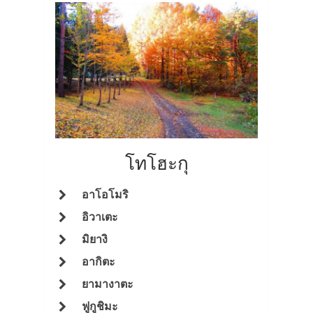
โทโฮะกุ
อาโอโมริ
อิวาเตะ
มิยางิ
อากิตะ
ยามางาตะ
ฟูกูชิมะ