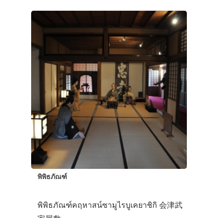
ที่พัก
สาระน่ารู้
VIDEO
ภาพประทับใจ
พิพิธภัณฑ์
พิพิธภัณฑ์คฤหาสน์ซามูไรบูเคยาชิกิ 会津武