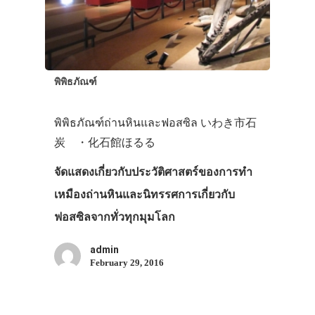
พิพิธภัณฑ์
พิพิธภัณฑ์ถ่านหินและฟอสซิล いわき市石
炭 ・化石館ほるる
จัดแสดงเกี่ยวกับประวัติศาสตร์ของการทำ
เหมืองถ่านหินและนิทรรศการเกี่ยวกับ
ฟอสซิลจากทั่วทุกมุมโลก
admin
February 29, 2016