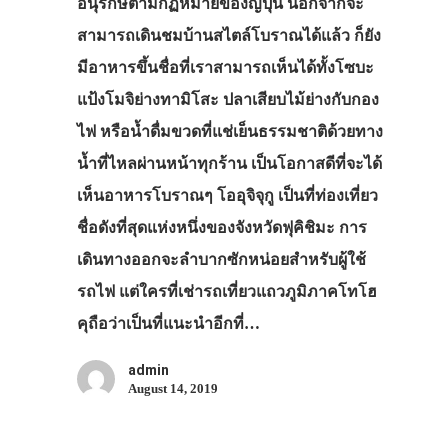
อนุรักษ์ตามกฏหมายของญี่ปุ่น นอกจากจะ
สามารถเดินชมบ้านสไตล์โบราณได้แล้ว ก็ยัง
มีอาหารขึ้นชื่อที่เราสามารถเห็นได้ทั้งโซบะ
แป้งโมจิย่างทามิโสะ ปลาเสียบไม้ย่างกับกอง
ไฟ หรือน้ำดื่มขวดที่แช่เย็นธรรมชาติด้วยทาง
น้ำที่ไหลผ่านหน้าทุกร้าน เป็นโอกาสดีที่จะได้
เห็นอาหารโบราณๆ โออุจิจุกู เป็นที่ท่องเที่ยว
ประเทศญี่ปุ่น
ชื่อดังที่สุดแห่งหนึ่งของจังหวัดฟุคิชิมะ การ
เที่ยวญี่ปุ่นด้วย
เดินทางออกจะลำบากซักหน่อยสำหรับผู้ใช้
รถไฟ แต่ใครที่เช่ารถเที่ยวแถวภูมิภาคโทโฮ
เอง
คุถือว่าเป็นที่แนะนำอีกที่…
รถบัส
admin
เดินทาง
August 14, 2019
ทัวร์