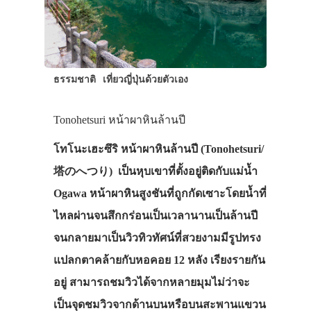
ธรรมชาติ
เที่ยวญี่ปุ่นด้วยตัวเอง
Tonohetsuri หน้าผาหินล้านปี
โทโนะเฮะซึริ หน้าผาหินล้านปี (Tonohetsuri/
塔のへつり) เป็นหุบเขาที่ตั้งอยู่ติดกับแม่น้ำ
Ogawa หน้าผาหินสูงชันที่ถูกกัดเซาะโดยน้ำที่
ไหลผ่านจนสึกกร่อนเป็นเวลานานเป็นล้านปี
จนกลายมาเป็นวิวทิวทัศน์ที่สวยงามมีรูปทรง
แปลกตาคล้ายกับหอคอย 12 หลัง เรียงรายกัน
อยู่ สามารถชมวิวได้จากหลายมุมไม่ว่าจะ
เป็นจุดชมวิวจากด้านบนหรือบนสะพานแขวน