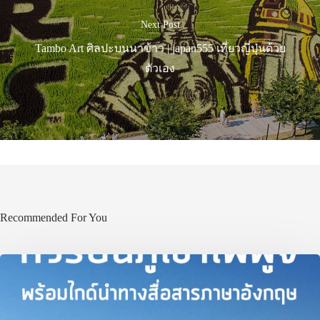
เที่ยวญี่ปุ่นด้วย
Next Post
เอง
Tambo Art ศิลปะบนนาข้าว | japan555 เที่ยวญี่ปุ่นด้วย
ตัวเอง
รถบัส
เดินทาง
ทัวร์
ที่พัก
สาระน่ารู้
VIDEO
Recommended For You
ภาพประทับใจ