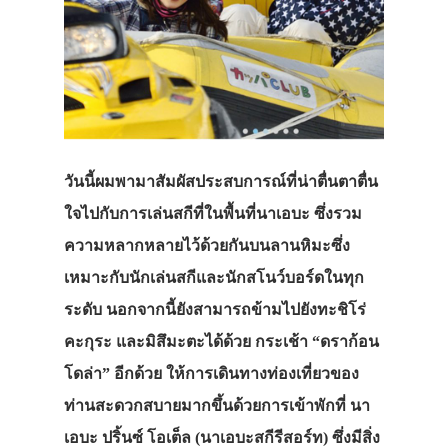
วันนี้ผมพามาสัมผัสประสบการณ์ที่น่าตื่นตาตื่น
ใจไปกับการเล่นสกีที่ในพื้นที่นาเอบะ ซึ่งรวม
ความหลากหลายไว้ด้วยกันบนลานหิมะซึ่ง
เหมาะกับนักเล่นสกีและนักสโนว์บอร์ดในทุก
ระดับ นอกจากนี้ยังสามารถข้ามไปยังทะชิโร่
คะกุระ และมิสึมะตะได้ด้วย กระเช้า “ดราก้อน
โดล่า” อีกด้วย ให้การเดินทางท่องเที่ยวของ
ท่านสะดวกสบายมากขึ้นด้วยการเข้าพักที่ นา
เอบะ ปริ้นซ์ โอเต็ล (นาเอบะสกีรีสอร์ท) ซึ่งมีสิ่ง