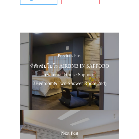
ประเทศญี่ปุ่น
เที่ยวญี่ปุ่นด้วย
เอง
Previous Post
รถบัส
ที่พักซัปโปโร AIRBNB IN SAPPORO
เดินทาง
(Samurai House Sapporo
3Bedroom&Two Shower Room 2nd)
ทัวร์
ที่พัก
สาระน่ารู้
VIDEO
Next Post
ภาพประทับใจ