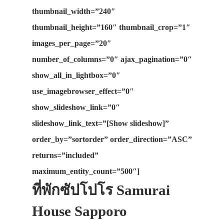
thumbnail_width=”240″
thumbnail_height=”160″ thumbnail_crop=”1″
images_per_page=”20″
number_of_columns=”0″ ajax_pagination=”0″
show_all_in_lightbox=”0″
use_imagebrowser_effect=”0″
show_slideshow_link=”0″
slideshow_link_text=”[Show slideshow]”
order_by=”sortorder” order_direction=”ASC”
returns=”included”
maximum_entity_count=”500″]
ที่พักซัปโปโร Samurai
House Sapporo