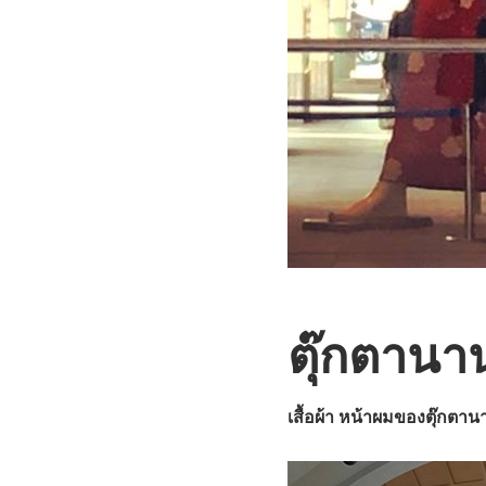
ตุ๊กตานา
เสื้อผ้า หน้าผมของตุ๊กตาน