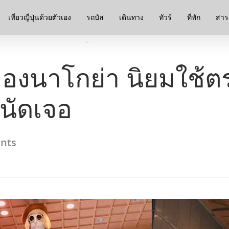
เที่ยวญี่ปุ่นด้วยตัวเอง
รถบัส
เดินทาง
ทัวร์
ที่พัก
สาระ
ืองนาโกย่า นิยมใช้ตร
นัดเจอ
nts