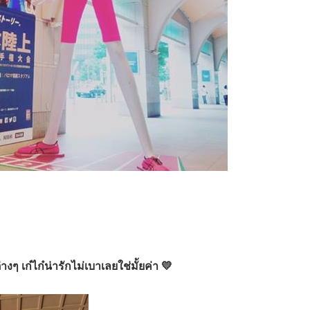
ๆ เก๋ไก๋น่ารักไม่เบาเลยใช่มั้ยค่า 💛