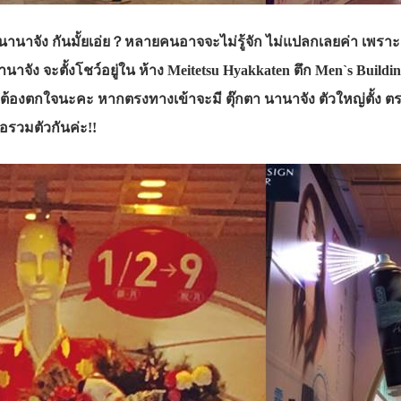
๊กตานานาจัง กันมั้ยเอ่ย？หลายคนอาจจะไม่รู้จัก ไม่แปลกเลยค่า เพราะคน
 นานาจัง จะตั้งโชว์อยู่ใน ห้าง Meitetsu Hyakkaten ตึก Men`s B
่ต้องตกใจนะคะ หากตรงทางเข้าจะมี ตุ๊กตา นานาจัง ตัวใหญ่ตั้ง ตร
อรวมตัวกันค่ะ!!