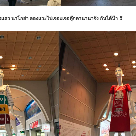
ยวแถว นาโกย่า ลองแวะไปเจอะเจอตุ๊กตานานาจัง กันได้น๊า ❣