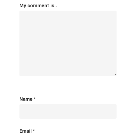
My comment is..
Name
*
Email
*