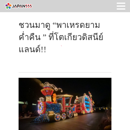
ชวนมาดู “พาเหรดยาม
ค่ำคืน ” ที่โตเกียวดิสนีย์
แลนด์!!