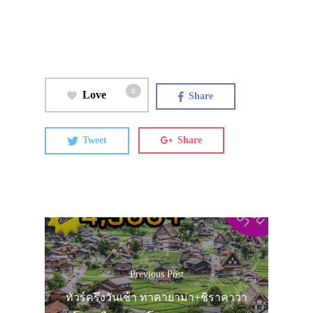
เที่ยวญี่ปุ่นด้วย
เอง
รถบัส
เดินทาง
0
Love
Share
ทัวร์
Tweet
Share
ที่พัก
สาระน่ารู้
VIDEO
ภาพประทับใจ
Previous Post
ทัวร์ครึ่งวันเช้า ทาคายาม่า+ชิราคาวา