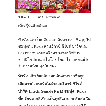
1 Day Tour
ทัวร์
ธรรมชาติ
เที่ยวญี่ปุ่นด้วยตัวเอง
ทัวร์ไปเช้าเย็นกลับ ออกเดินทางจากชินจูกุ ไป
ชมทุ่งต้น Kokia สวนฮิตาชิ ซีไซด์ ปาร์คและ
แวะตลาดปลายอดนิยมของจังหวัดอิบา
รากิ&ไข่ปลาเมนไทโกะ โออาไร! แพลนนี้ได้
รับความนิยมทุกปี! 2022
ทัวร์ไปเช้าเย็นกลับออกเดินทางจากชินจูกุ
เดินทางด้วยรถบัสไปยังสวนฮิตาชิ ซีไซด์
ปาร์ค(Hitachi Seaside Park) ชมทุ่ง “Kokia”
ที่เปลี่ยนจากสีเขียวเป็นทุ่งสีแดงออกส้มสด ใน