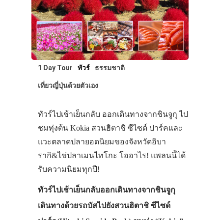
1 Day Tour
ทัวร์
ธรรมชาติ
เที่ยวญี่ปุ่นด้วยตัวเอง
ทัวร์ไปเช้าเย็นกลับ ออกเดินทางจากชินจูกุ ไป
ชมทุ่งต้น Kokia สวนฮิตาชิ ซีไซด์ ปาร์คและ
แวะตลาดปลายอดนิยมของจังหวัดอิบา
รากิ&ไข่ปลาเมนไทโกะ โออาไร! แพลนนี้ได้
รับความนิยมทุกปี!
ประเทศญี่ปุ่น
ทัวร์ไปเช้าเย็นกลับออกเดินทางจากชินจูกุ
เที่ยวญี่ปุ่นด้วย
เดินทางด้วยรถบัสไปยังสวนฮิตาชิ ซีไซด์