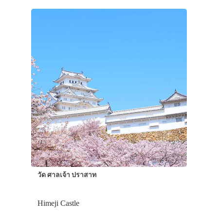
รถบัส
เดินทาง
ทัวร์
ที่พัก
สาระน่ารู้
VIDEO
ภาพประทับใจ
วัด ศาลเจ้า ปราสาท
Himeji Castle