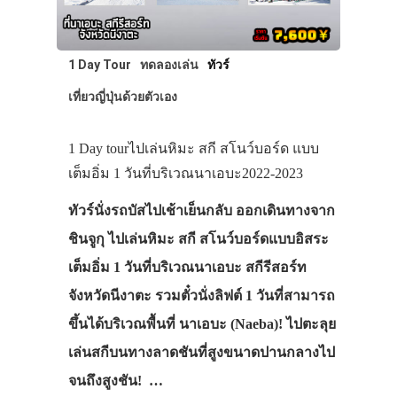
1 Day Tour
ทดลองเล่น
ทัวร์
เที่ยวญี่ปุ่นด้วยตัวเอง
1 Day tourไปเล่นหิมะ สกี สโนว์บอร์ด แบบ
เต็มอิ่ม 1 วันที่บริเวณนาเอบะ2022-2023
ทัวร์นั่งรถบัสไปเช้าเย็นกลับ ออกเดินทางจาก
ชินจูกุ ไปเล่นหิมะ สกี สโนว์บอร์ดแบบอิสระ
เต็มอิ่ม 1 วันที่บริเวณนาเอบะ สกีรีสอร์ท
จังหวัดนีงาตะ รวมตั๋วนั่งลิฟต์ 1 วันที่สามารถ
ขึ้นได้บริเวณพื้นที่ นาเอบะ (Naeba)! ไปตะลุย
เล่นสกีบนทางลาดชันที่สูงขนาดปานกลางไป
จนถึงสูงชัน! …