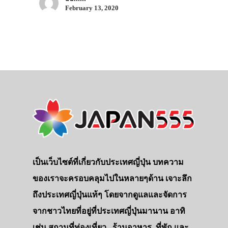
ทัวร์
February 13, 2020
ที่พัก
สาระน่ารู้
VIDEO
ภาพประทับใจ
เป็นเว็บไซต์ที่เกี่ยวกับประเทศญี่ปุ่น บทความ
ของเราจะครอบคลุมไปในหลายๆด้าน เจาะลึก
ถึงประเทศญี่ปุ่นแท้ๆ โดยจากดูแลและจัดการ
จากชาวไทยที่อยู่ที่ประเทศญี่ปุ่นมานาน อาทิ
เช่น สถานที่ท่องเที่ยว , ร้านอาหาร, ที่พัก และ