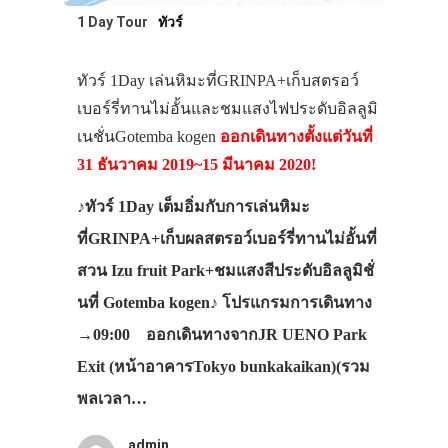
1 Day Tour
ทัวร์
ทัวร์ 1Day เล่นหิมะที่GRINPA+เก็บสตรอว์
เบอร์รี่ทานไม่อั้นและชมแสงไฟประดับอิลลูมิ
เนชั่นGotemba kogen
ออกเดินทางตั้งแต่วันที่
31 ธันวาคม 2019~15 มีนาคม 2020!
♪ทัวร์ 1Day เต็มอิ่มกับการเล่นหิมะ
ที่GRINPA+เก็บผลสตรอว์เบอร์รี่ทานไม่อั้นที่
ประเทศญี่ปุ่น
สวน Izu fruit Park+ชมแสงสีประดับอิลลูมิชั่
เที่ยวญี่ปุ่นด้วย
นที่ Gotemba kogen♪ โปรแกรมการเดินทาง
→09:00 ออกเดินทางจากJR UENO Park
เอง
Exit (หน้าอาคารTokyo bunkakaikan)(รวม
รถบัส
พลเวลา…
เดินทาง
admin