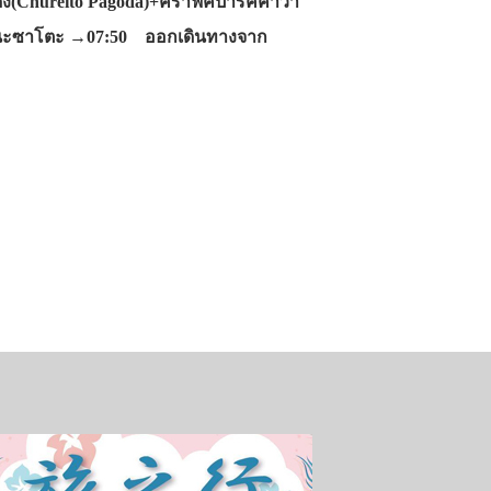
ดง(Chureito Pagoda)+คราฟค์ปาร์คคาวา
าชิโนะซาโตะ →07:50 ออกเดินทางจาก