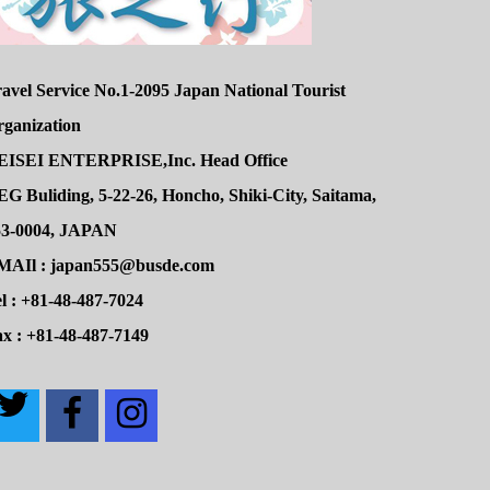
avel Service No.1-2095 Japan National Tourist
rganization
EISEI ENTERPRISE,Inc. Head Office
G Buliding, 5-22-26, Honcho, Shiki-City, Saitama,
53-0004, JAPAN
MAIl : japan555@busde.com
l : +81-48-487-7024
x : +81-48-487-7149