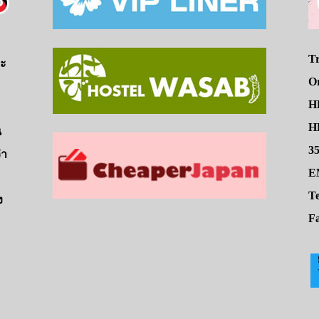
Tr
จะ
O
H
HE
น
3
่า
E
Te
ง
Fa