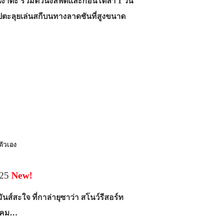
ดนีงาตะ รวมตั๋วนั่งลิฟต์และกอนโดลา 1 วัน
 ไปตะลุยเล่นสกีบนทางลาดชันที่สูงขนาด
ยตัวเอง
025
New!
ันส์สะใจ ที่กาล่ายุซาว่า สโนว์รีสอร์ท
นาคม…