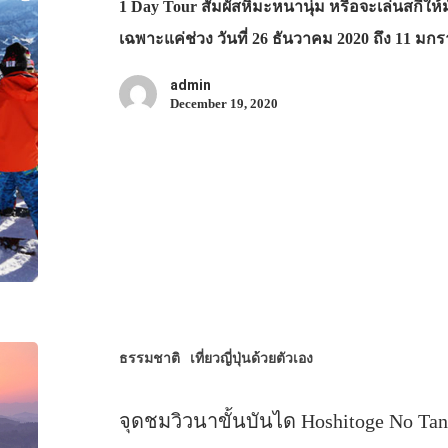
1 Day Tour สัมผัสหิมะหนานุ่ม หรือจะเล่นสกีให้ม
เฉพาะแค่ช่วง วันที่ 26 ธันวาคม 2020 ถึง 11 ม
admin
December 19, 2020
ธรรมชาติ
เที่ยวญี่ปุ่นด้วยตัวเอง
จุดชมวิวนาขั้นบันได Hoshitoge No Tana