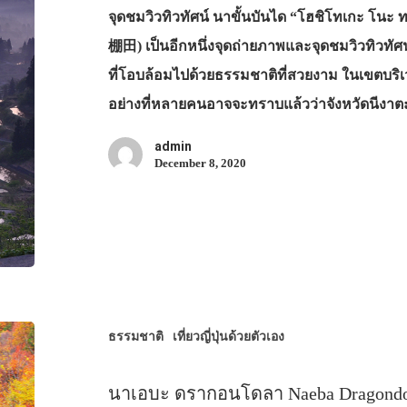
จุดชมวิวทิวทัศน์ นาขั้นบันได “โฮชิโทเกะ โน
棚田) เป็นอีกหนึ่งจุดถ่ายภาพและจุดชมวิวทิวทัศน์ที
ที่โอบล้อมไปด้วยธรรมชาติที่สวยงาม ในเขตบริเ
อย่างที่หลายคนอาจจะทราบแล้วว่าจังหวัดนีงาตะข
admin
December 8, 2020
ธรรมชาติ
เที่ยวญี่ปุ่นด้วยตัวเอง
นาเอบะ ดรากอนโดลา Naeba Dra