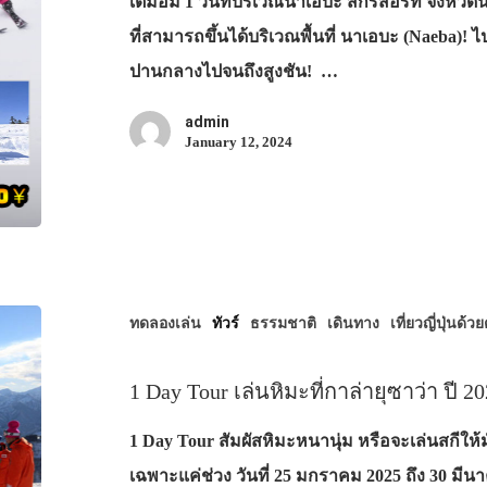
เต็มอิ่ม 1 วันที่บริเวณนาเอบะ สกีรีสอร์ท จังหวั
ที่สามารถขึ้นได้บริเวณพื้นที่ นาเอบะ (Naeba)!
ปานกลางไปจนถึงสูงชัน! …
admin
January 12, 2024
ทดลองเล่น
ทัวร์
ธรรมชาติ
เดินทาง
เที่ยวญี่ปุ่นด้ว
1 Day Tour เล่นหิมะที่กาล่ายุซาว่า ปี 2
1 Day Tour สัมผัสหิมะหนานุ่ม หรือจะเล่นสกีให้ม
เฉพาะแค่ช่วง วันที่ 25 มกราคม 2025 ถึง 30 มี