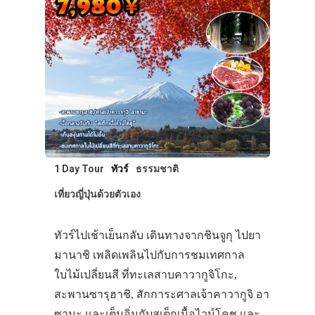
1 Day Tour
ทัวร์
ธรรมชาติ
เที่ยวญี่ปุ่นด้วยตัวเอง
ทัวร์ไปเช้าเย็นกลับ เดินทางจากชินจูกุ ไปยา
มานาชิ เพลิดเพลินไปกับการชมเทศกาล
ใบไม้เปลี่ยนสี ที่ทะเลสาบคาวากูจิโกะ,
สะพานซารุฮาชิ, สักการะศาลเจ้าคาวากูจิ อา
ซามะ และเต็มอิ่มกับสเต็กเนื้อไวน์โคชู และ