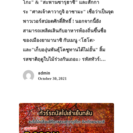
โกะ" & "สะพานซารุฮาชิ" และสักกา
ระ "ศาลเจ้าคาวากูจิ อาซามะ" เชื่อว่าเป็นจุด
พาวเวอร์สปอตศักดิ์สิทธิ์ ! นอกจากนี้ยัง
สามารถเพลิดเลินกับอาหารท้องถิ่นขึ้นชื่อ
ของเมืองยามานาชิ กับเมนู <โฮโต>
และ"เก็บองุ่นพันธุ์โคชูทานได้ไม่อั้น" ลิ้ม
รสชาติฤดูใบไม้ร่วงกันเถอะ♪ รหัสทัวร์:…
admin
October 30, 2021