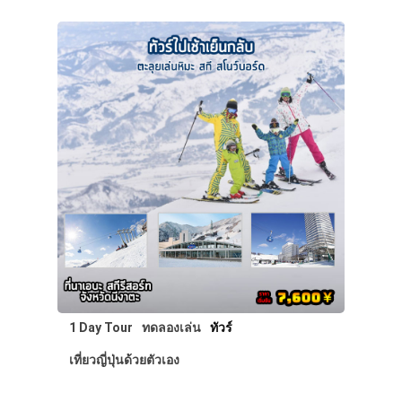
ประเทศญี่ปุ่น
เที่ยวญี่ปุ่นด้วย
เอง
รถบัส
เดินทาง
1 Day Tour
ทดลองเล่น
ทัวร์
ทัวร์
เที่ยวญี่ปุ่นด้วยตัวเอง
ที่พัก