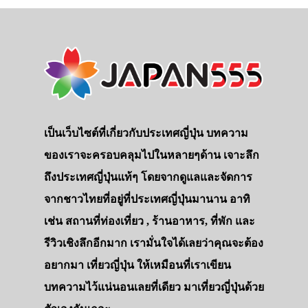
เป็นเว็บไซต์ที่เกี่ยวกับประเทศญี่ปุ่น บทความ
ของเราจะครอบคลุมไปในหลายๆด้าน เจาะลึก
ถึงประเทศญี่ปุ่นแท้ๆ โดยจากดูแลและจัดการ
จากชาวไทยที่อยู่ที่ประเทศญี่ปุ่นมานาน อาทิ
เช่น สถานที่ท่องเที่ยว , ร้านอาหาร, ที่พัก และ
รีวิวเชิงลึกอีกมาก เรามั่นใจได้เลยว่าคุณจะต้อง
อยากมา เที่ยวญี่ปุ่น ให้เหมือนที่เราเขียน
บทความไว้แน่นอนเลยที่เดียว มาเที่ยวญี่ปุ่นด้วย