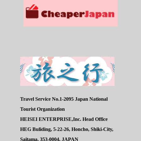
Travel Service No.1-2095 Japan National
Tourist Organization
HEISEI ENTERPRISE,Inc. Head Office
HEG Buliding, 5-22-26, Honcho, Shiki-City,
Saitama, 353-0004, JAPAN