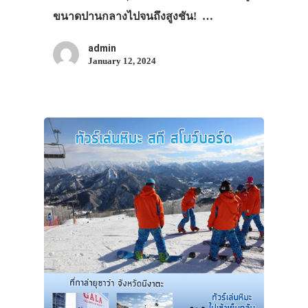
ขนาดปานกลางไปจนถึงสูงชัน! …
admin
January 12, 2024