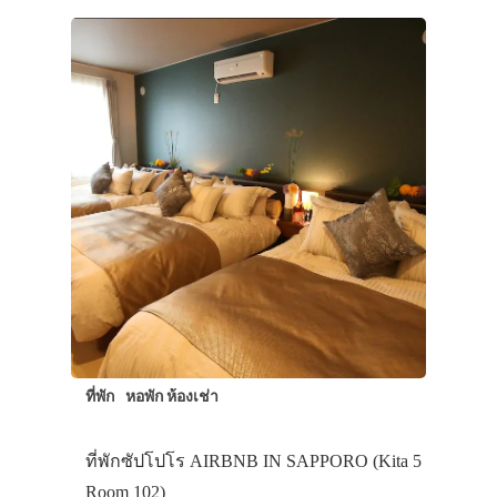
ประเทศญี่ปุ่น
เที่ยวญี่ปุ่นด้วย
เอง
รถบัส
เดินทาง
ทัวร์
ที่พัก
ที่พัก
หอพัก ห้องเช่า
สาระน่ารู้
VIDEO
ที่พักซัปโปโร AIRBNB IN SAPPORO (Kita 5
Room 102)