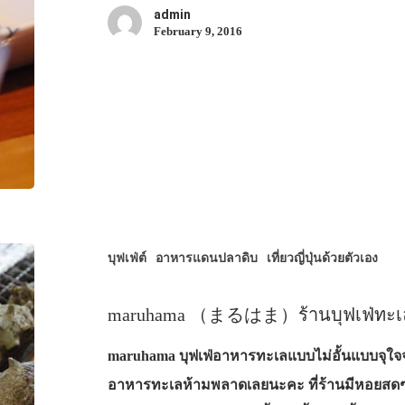
admin
February 9, 2016
บุฟเฟ่ต์
อาหารแดนปลาดิบ
เที่ยวญี่ปุ่นด้วยตัวเอง
maruhama （まるはま）ร้านบุฟเฟ่ทะเลย่
maruhama บุฟเฟ่อาหารทะเลแบบไม่อั้นแบบจุใจจุพ
อาหารทะเลห้ามพลาดเลยนะคะ ที่ร้านมีหอยสดๆ