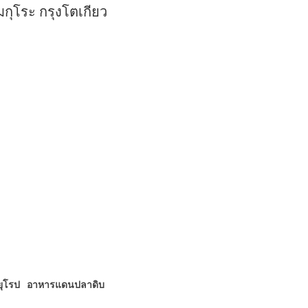
นเมกุโระ กรุงโตเกียว
ุโรป
อาหารแดนปลาดิบ