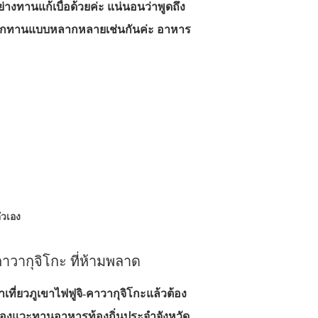
้ย่างทานแก้เบื่อด้วยค่ะ แน่นอนว่าพูดถึง
เลือกทานแบบหลากหลายเช่นกันค่ะ อาหาร
ตัวเอง
าวากุจิโกะ ที่ห้ามพลาด
ที่ยวภูเขาไฟฟูจิ‐คาวากุจิโกะแล้วต้อง
ก็ต้องแวะทานอาหารท้องถิ่นประจำจังหวัด