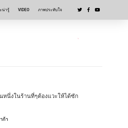
น่ารู้
VIDEO
ภาพประทับใจ
็นหนึ่งในร้านที่ๆต้องแวะให้ได้ซัก
าก้า