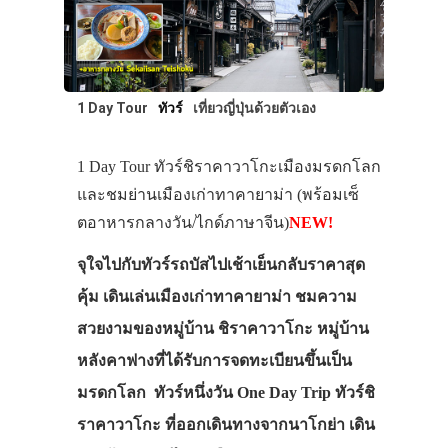
1 Day Tour
ทัวร์
เที่ยวญี่ปุ่นด้วยตัวเอง
1 Day Tour ทัวร์ชิราคาวาโกะเมืองมรดกโลก
และชมย่านเมืองเก่าทาคายาม่า (พร้อมเซ็
ตอาหารกลางวัน/ไกด์ภาษาจีน)
NEW!
จุใจไปกับทัวร์รถบัสไปเช้าเย็นกลับราคาสุด
คุ้ม เดินเล่นเมืองเก่าทาคายาม่า ชมความ
สวยงามของหมู่บ้าน ชิราคาวาโกะ หมู่บ้าน
หลังคาฟางที่ได้รับการจดทะเบียนขึ้นเป็น
มรดกโลก ทัวร์หนึ่งวัน One Day Trip ทัวร์ชิ
ราคาวาโกะ ที่ออกเดินทางจากนาโกย่า เดิน