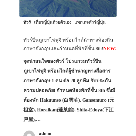
ทัวร์
เที่ยวญี่ปุ่นด้วยตัวเอง
แพกเกจทัวร์ญี่ปุ่น
ทัวร์ปีนภูเขาไฟฟูจิ พร้อมไกด์นำทางท้องถิ่น
ภาษาอังกฤษและกำหนดที่พักที่ชั้น 8th!
NEW!
จุดน่าสนใจของทัวร์ โปรแกรมทัวร์ปีน
ภูเขาไฟฟูจิ พร้อมไกด์ผู้ชำนาญทางสื่อสาร
ภาษาอังกฤษ 1 คน ต่อ 20 ลูกทีม รับประกัน
ความปลอดภัย! กำหนดห้องพักที่ชั้น 8th ซึ่งมี
ห้องพัก Hakuunso (白雲荘), Gansomuro (元
祖室), Horaikan(蓬莱館), Shita-Edoya(下江
戸屋),…
admin