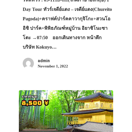
Day Tour ทัวร์เจดีย์แดง – เจดีย์แดง(Chureito
Pagoda)+คราฟค์ปาร์คคาวากุจิโกะ+สวนโอ
อิชิ ปาร์ค+พิพิธภัณฑ์หมู่บ้าน อิยาชิโนะซา
โตะ →07:50 ออกเดินทางจาก หน้าตึก
บริษัท Kokuyo…
admin
November 1, 2022