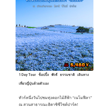
1 Day Tour
ช็อปปิ้ง
ทัวร์
ธรรมชาติ
เดินทาง
เที่ยวญี่ปุ่นด้วยตัวเอง
ทัวร์หนึ่งวันไปชมทุ่งดอกไม้สีฟ้า “เนโมฟีลา”
ณ สวนสาธารณะฮิตาชิซีไซด์ปาร์ค!