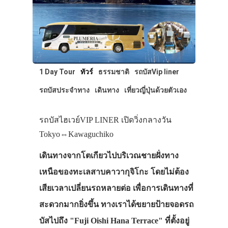
1 Day Tour
ทัวร์
ธรรมชาติ
รถบัสVip liner
รถบัสประจำทาง
เดินทาง
เที่ยวญี่ปุ่นด้วยตัวเอง
รถบัสไฮเวย์VIP LINER เปิดวิ่งกลางวัน
Tokyo⇔Kawaguchiko
เดินทางจากโตเกียวไปบริเวณชายฝั่งทาง
เหนือของทะเลสาบคาวากุจิโกะ โดยไม่ต้อง
เสียเวลาเปลี่ยนรถหลายต่อ เพื่อการเดินทางที่
สะดวกมากยิ่งขึ้น ทางเราได้ขยายป้ายจอดรถ
บัสไปถึง "Fuji Oishi Hana Terrace" ที่ตั้งอยู่