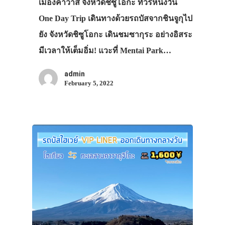
เมืองคาวาสึ จังหวัดชิซูโอกะ ทัวร์หนึ่งวัน
One Day Trip เดินทางด้วยรถบัสจากชินจูกุไป
ยัง จังหวัดชิซูโอกะ เดินชมซากุระ อย่างอิสระ
มีเวลาให้เต็มอิ่ม! แวะที่ Mentai Park…
admin
February 5, 2022