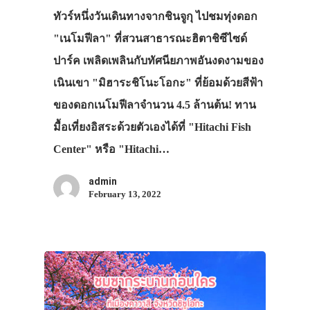
ทัวร์หนึ่งวันเดินทางจากชินจูกุ ไปชมทุ่งดอก
"เนโมฟีลา" ที่สวนสาธารณะฮิตาชิซีไซด์
ปาร์ค เพลิดเพลินกับทัศนียภาพอันงดงามของ
เนินเขา "มิฮาระชิโนะโอกะ" ที่ย้อมด้วยสีฟ้า
ของดอกเนโมฟีลาจำนวน 4.5 ล้านต้น! ทาน
มื้อเที่ยงอิสระด้วยตัวเองได้ที่ "Hitachi Fish
Center" หรือ "Hitachi…
admin
February 13, 2022